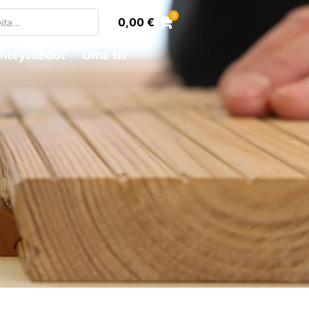
0
0,00
€
hteystiedot
Oma tili