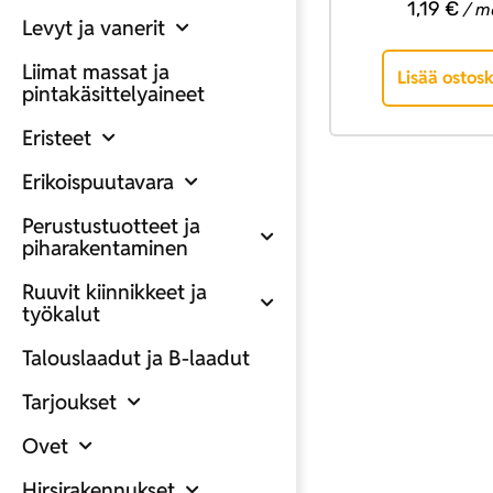
1,19
€
/ me
Levyt ja vanerit
Liimat massat ja
Lisää ostosk
pintakäsittelyaineet
Eristeet
Erikoispuutavara
Perustustuotteet ja
piharakentaminen
Ruuvit kiinnikkeet ja
työkalut
Talouslaadut ja B-laadut
Tarjoukset
Ovet
Hirsirakennukset