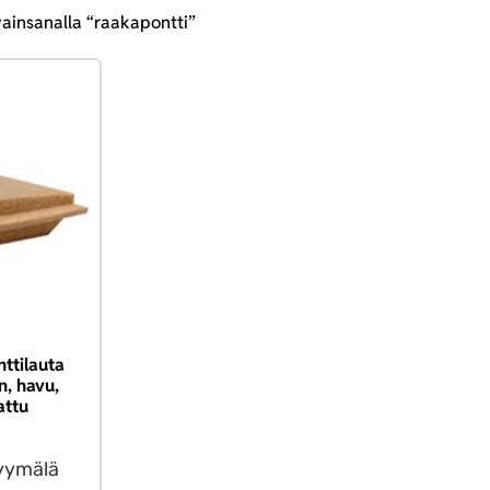
vainsanalla “raakapontti”
ttilauta
, havu,
attu
yymälä