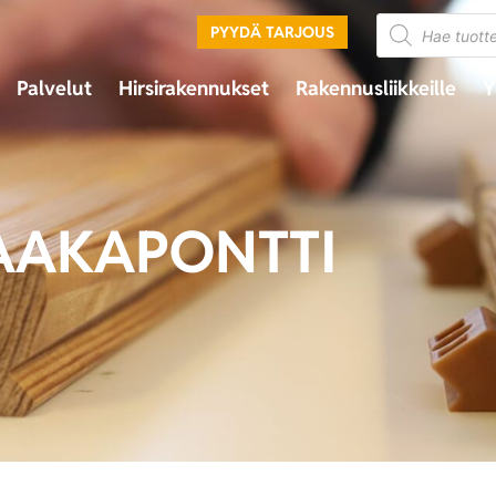
PYYDÄ TARJOUS
Palvelut
Hirsirakennukset
Rakennusliikkeille
Y
AAKAPONTTI