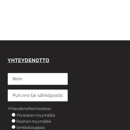
YHTEYDENOTTO
Yhteydenottoni koskee:
Ylivieskan myymälää
Raahen myymälää
Verkkokauppaa