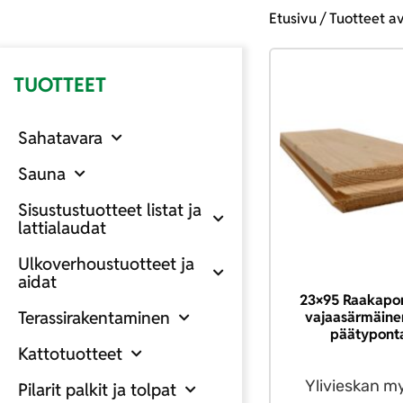
Etusivu
/ Tuotteet a
TUOTTEET
Sahatavara
Sauna
Sisustustuotteet listat ja
lattialaudat
Ulkoverhoustuotteet ja
aidat
23×95 Raakapon
Terassirakentaminen
vajaasärmäinen
päätypont
Kattotuotteet
Ylivieskan m
Pilarit palkit ja tolpat