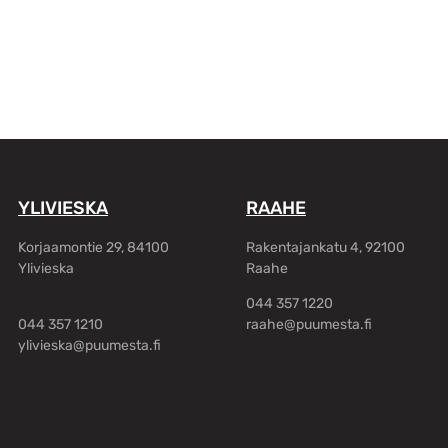
YLIVIESKA
RAAHE
Korjaamontie 29, 84100
Rakentajankatu 4, 92100
Ylivieska
Raahe
044 357 1220
044 357 1210
raahe@puumesta.fi
ylivieska@puumesta.fi