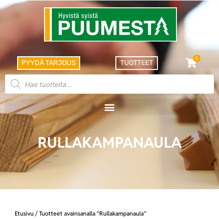
0
PYYDÄ TARJOUS
TUOTTEET
RULLAKAMPANAULA
Etusivu
/ Tuotteet avainsanalla “Rullakampanaula”