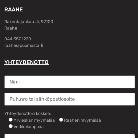
RAAHE
Rakentajankatu 4, 92100
Raahe
044 357 1220
raahe@puumesta.fi
YHTEYDENOTTO
Yhteydenottoni koskee:
Ylivieskan myymälää
Raahen myymälää
Verkkokauppaa