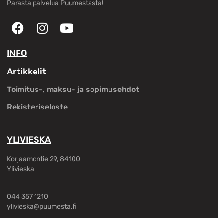
Parasta palvelua Puumestasta!
INFO
Artikkelit
Toimitus-, maksu- ja sopimusehdot
Rekisteriseloste
YLIVIESKA
Korjaamontie 29, 84100
Ylivieska
044 357 1210
ylivieska@puumesta.fi