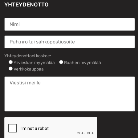
YHTEYDENOTTO
Yhteydenottoni koskee:
Ylivieskan myymälää
Raahen myymälää
Verkkokauppaa