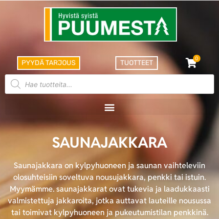
0
PYYDÄ TARJOUS
TUOTTEET
SAUNAJAKKARA
Saunajakkara on kylpyhuoneen ja saunan vaihteleviin
olosuhteisiin soveltuva nousujakkara, penkki tai istuin.
Myymämme. saunajakkarat ovat tukevia ja laadukkaasti
valmistettuja jakkaroita, jotka auttavat lauteille nousussa
tai toimivat kylpyhuoneen ja pukeutumistilan penkkinä.