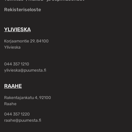
Rekisteriseloste
YLIVIESKA
Korjaamontie 29, 84100
Ylivieska
044 357 1210
ylivieska@puumesta.fi
RAAHE
Rakentajankatu 4, 92100
Raahe
044 357 1220
raahe@puumesta.fi