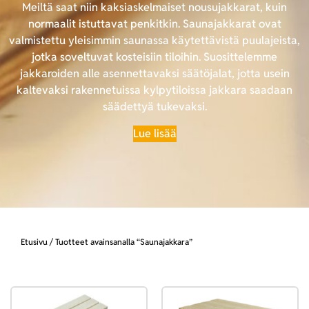
Meiltä saat niin kaksiaskelmaiset nousujakkarat, kuin
normaalit istuttavat penkitkin. Saunajakkarat ovat
valmistettu yleisimmin saunassa käytettävistä puulajeista,
jotka soveltuvat kosteisiin tiloihin. Suosittelemme
jakkaroiden alle asennettavaksi säätöjalat, jotta usein
kaltevaksi rakennetuissa kylpytiloissa jakkara saadaan
säädettyä tukevaksi.
Lue lisää
Etusivu
/ Tuotteet avainsanalla “Saunajakkara”