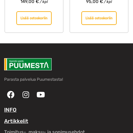
149,00
€
95,00
€
/ kpl
/ kpl
Lisää ostoskoriin
Lisää ostoskoriin
Parasta palvelua Puumestasta!
INFO
Artikkelit
Toimitus-, maksu- ja sopimusehdot