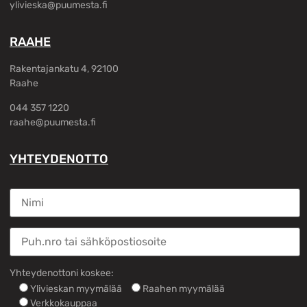
ylivieska@puumesta.fi
RAAHE
Rakentajankatu 4, 92100
Raahe
044 357 1220
raahe@puumesta.fi
YHTEYDENOTTO
Yhteydenottoni koskee:
Ylivieskan myymälää
Raahen myymälää
Verkkokauppaa