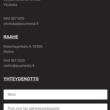
Ylivieska
044 357 1210
ylivieska@puumesta.fi
RAAHE
Rakentajankatu 4, 92100
Raahe
044 357 1220
raahe@puumesta.fi
YHTEYDENOTTO