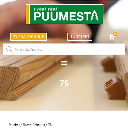
0
PYYDÄ TARJOUS
TUOTTEET
75
Etusivu
/ Tuote Paksuus / 75