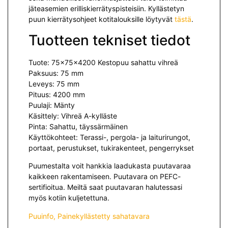
jäteasemien erilliskierrätyspisteisiin. Kyllästetyn
puun kierrätysohjeet kotitalouksille löytyvät
tästä
.
Tuotteen tekniset tiedot
Tuote: 75x75x4200 Kestopuu sahattu vihreä
Paksuus: 75 mm
Leveys: 75 mm
Pituus: 4200 mm
Puulaji: Mänty
Käsittely: Vihreä A-kylläste
Pinta: Sahattu, täyssärmäinen
Käyttökohteet: Terassi-, pergola- ja laiturirungot,
portaat, perustukset, tukirakenteet, pengerrykset
Puumestalta voit hankkia laadukasta puutavaraa
kaikkeen rakentamiseen. Puutavara on PEFC-
sertifioitua. Meiltä saat puutavaran halutessasi
myös kotiin kuljetettuna.
Puuinfo, Painekyllästetty sahatavara