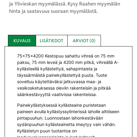
ja Ylivieskan myymälässä. Kysy Raahen myymälän
hinta ja saatavuus suoraan myymälästä.
KUVAUS
LISÄTIEDOT
ARVIOT (0)
75x75x4200 Kestopuu sahattu vihreä
on 75 mm
paksu, 75 mm leveä ja 4200 mm pitkä, vihreällä A-
kyllästeellä
kyllästettyä, sahapintaista ja
täyssärmäistä painekyllästettyä puuta. Tuote
soveltuu käytettäväksi jatkuvassa maa- ja
vesikosketuksessa oleviin rakenteisiin ja pitkää
säänkestävyyttä vaativissa rakenteissa.
Painekyllästyksessä kyllästeaine puristetaan
paineen avulla kyllästyssylinterissä laholle alttiiseen
pintapuuhun. Luonnostaan lahonkestävään
sydänpuuhun kyllästeainetta imeytyy vain vähän.
Kyllästetyn puun tuotantoa on