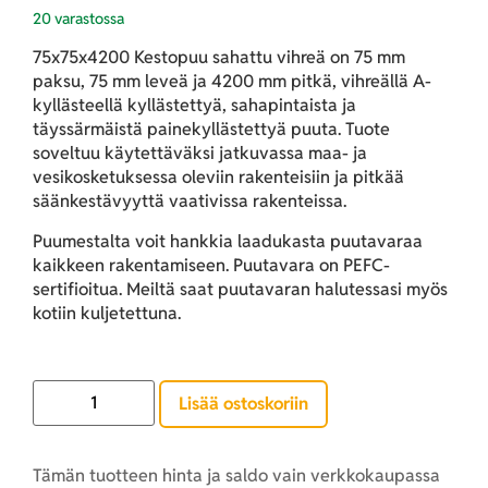
20 varastossa
75x75x4200 Kestopuu sahattu vihreä
on 75 mm
paksu, 75 mm leveä ja 4200 mm pitkä, vihreällä A-
kyllästeellä kyllästettyä, sahapintaista ja
täyssärmäistä painekyllästettyä puuta. Tuote
soveltuu käytettäväksi jatkuvassa maa- ja
vesikosketuksessa oleviin rakenteisiin ja pitkää
säänkestävyyttä vaativissa rakenteissa.
Puumestalta voit hankkia laadukasta puutavaraa
kaikkeen rakentamiseen. Puutavara on PEFC-
sertifioitua. Meiltä saat puutavaran halutessasi myös
kotiin kuljetettuna.
Lisää ostoskoriin
Tämän tuotteen hinta ja saldo vain verkkokaupassa