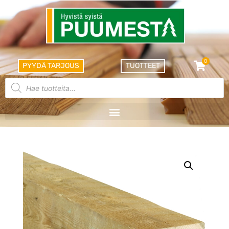
0
PYYDÄ TARJOUS
TUOTTEET