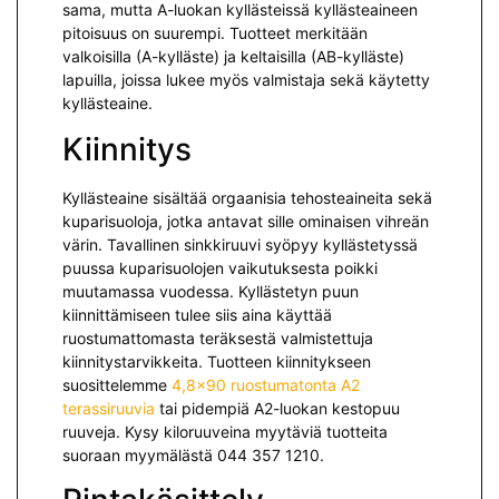
sama, mutta A-luokan kyllästeissä kyllästeaineen
pitoisuus on suurempi. Tuotteet merkitään
valkoisilla (A-kylläste) ja keltaisilla (AB-kylläste)
lapuilla, joissa lukee myös valmistaja sekä käytetty
kyllästeaine.
Kiinnitys
Kyllästeaine sisältää orgaanisia tehosteaineita sekä
kuparisuoloja, jotka antavat sille ominaisen vihreän
värin. Tavallinen sinkkiruuvi syöpyy kyllästetyssä
puussa kuparisuolojen vaikutuksesta poikki
muutamassa vuodessa. Kyllästetyn puun
kiinnittämiseen tulee siis aina käyttää
ruostumattomasta teräksestä valmistettuja
kiinnitystarvikkeita. Tuotteen kiinnitykseen
suosittelemme
4,8×90 ruostumatonta A2
terassiruuvia
tai pidempiä A2-luokan kestopuu
ruuveja. Kysy kiloruuveina myytäviä tuotteita
suoraan myymälästä 044 357 1210.