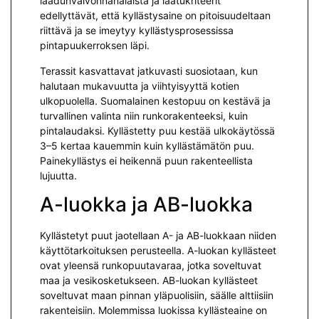
laadunvalvonnanalaista ja laatukriteerit
edellyttävät, että kyllästysaine on pitoisuudeltaan
riittävä ja se imeytyy kyllästysprosessissa
pintapuukerroksen läpi.
Terassit kasvattavat jatkuvasti suosiotaan, kun
halutaan mukavuutta ja viihtyisyyttä kotien
ulkopuolella. Suomalainen kestopuu on kestävä ja
turvallinen valinta niin runkorakenteeksi, kuin
pintalaudaksi. Kyllästetty puu kestää ulkokäytössä
3–5 kertaa kauemmin kuin kyllästämätön puu.
Painekyllästys ei heikennä puun rakenteellista
lujuutta.
A-luokka ja AB-luokka
Kyllästetyt puut jaotellaan A- ja AB-luokkaan niiden
käyttötarkoituksen perusteella. A-luokan kyllästeet
ovat yleensä runkopuutavaraa, jotka soveltuvat
maa ja vesikosketukseen. AB-luokan kyllästeet
soveltuvat maan pinnan yläpuolisiin, säälle alttiisiin
rakenteisiin. Molemmissa luokissa kyllästeaine on