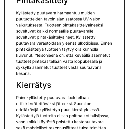
Pintakäsittely
Kyllästetty puutavara harmaantuu muiden
puutuotteiden tavoin ajan saatossa UV-valon
vaikutuksesta. Tuotteen pintakäsittelyaineeksi
soveltuvat kaikki normaalille puutavaralle
soveltuvat pintakäsittelyaineet.
Kyllästetty
puutavara varastoidaan yleensä ulkotiloissa. Ennen
pintakäsittelyä tuotteen täytyy olla kunnolla
kuivunut. Yleisohjeena on, että keväällä asennetut
tuotteet pintakäsitellään vasta loppukesällä ja
syksyllä asennetut tuotteet vasta seuraavana
kesänä.
Kierrätys
Painekyllästetty puutavara luokitellaan
erilliskierrätettäväksi jät­teeksi. Suomi on
edelläkävijä kyllästetyn puun kierrätyksessä.
Kyllästettyjä tuotteita ei saa polttaa kotitulisijassa,
vaan kaikki käytöstä poistettu kestopuutavara
sekä mah­dolliset rakennusjätteet tulee toimittaa