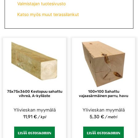
Valmistajan tuotesivusto
Katso myös muut terassilankut
75x75x3600 Kestopuu sahattu
100×100 Sahattu
vihreä, A-kylläste
vajaasärmäinen parru, havu
Ylivieskan myymälä
Ylivieskan myymälä
11,91
€
5,30
€
/ kpl
/ metri
LISÄÄ OSTOSKORIIN
LISÄÄ OSTOSKORIIN