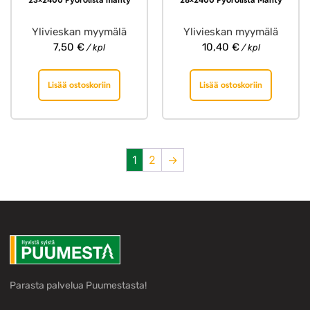
Ylivieskan myymälä
Ylivieskan myymälä
7,50
€
10,40
€
/ kpl
/ kpl
Lisää ostoskoriin
Lisää ostoskoriin
1
2
→
Parasta palvelua Puumestasta!