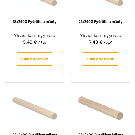
18×2400 Pyörölista mänty
21×2400 Pyörölista mänty
Ylivieskan myymälä
Ylivieskan myymälä
5,40
€
7,40
€
/ kpl
/ kpl
Lisää ostoskoriin
Lisää ostoskoriin
23×2400 Pyörölista mänty
28×2400 Pyörölista Mänty