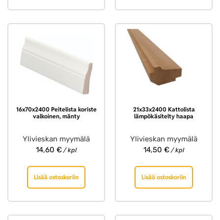
16x70x2400 Peitelista koriste
21x33x2400 Kattolista
valkoinen, mänty
lämpökäsitelty haapa
Ylivieskan myymälä
Ylivieskan myymälä
14,60
€
14,50
€
/ kpl
/ kpl
Lisää ostoskoriin
Lisää ostoskoriin