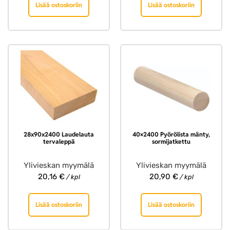
Lisää ostoskoriin
Lisää ostoskoriin
28x90x2400 Laudelauta
40×2400 Pyörölista mänty,
tervaleppä
sormijatkettu
Ylivieskan myymälä
Ylivieskan myymälä
20,16
€
20,90
€
/ kpl
/ kpl
Lisää ostoskoriin
Lisää ostoskoriin