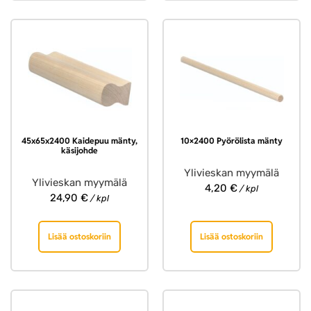
45x65x2400 Kaidepuu mänty,
10×2400 Pyörölista mänty
käsijohde
Ylivieskan myymälä
Ylivieskan myymälä
4,20
€
/ kpl
24,90
€
/ kpl
Lisää ostoskoriin
Lisää ostoskoriin