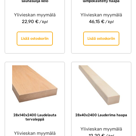
saunasuoja kelo
lämpökäsitelty haapa
Ylivieskan myymälä
Ylivieskan myymälä
22,90
€
46,15
€
/ kpl
/ kpl
Lisää ostoskoriin
Lisää ostoskoriin
28x140x2400 Laudelauta
28x40x2400 Lauderima haapa
tervaleppä
Ylivieskan myymälä
Ylivieskan myymälä
12,20
€
/ kpl