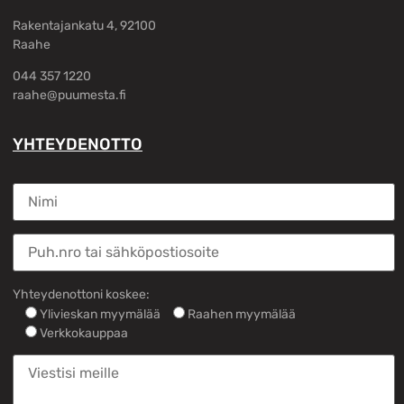
Rakentajankatu 4, 92100
Raahe
044 357 1220
raahe@puumesta.fi
YHTEYDENOTTO
Yhteydenottoni koskee:
Ylivieskan myymälää
Raahen myymälää
Verkkokauppaa