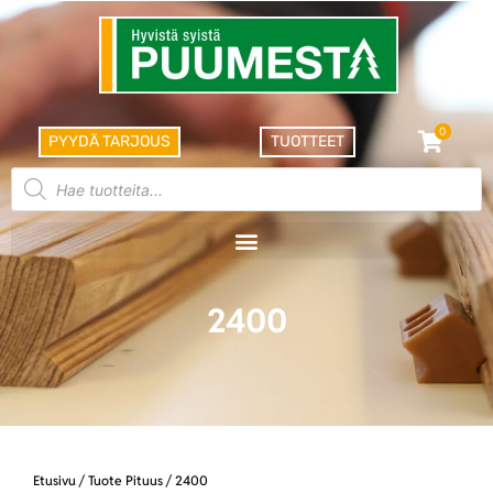
0
PYYDÄ TARJOUS
TUOTTEET
2400
Etusivu
/ Tuote Pituus / 2400