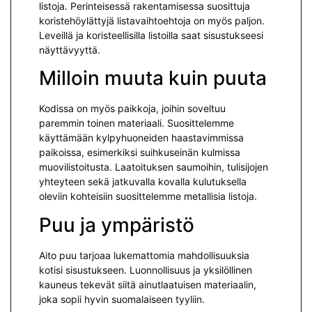
listoja. Perinteisessä rakentamisessa suosittuja
koristehöylättyjä listavaihtoehtoja on myös paljon.
Leveillä ja koristeellisilla listoilla saat sisustukseesi
näyttävyyttä.
Milloin muuta kuin puuta
Kodissa on myös paikkoja, joihin soveltuu
paremmin toinen materiaali. Suosittelemme
käyttämään kylpyhuoneiden haastavimmissa
paikoissa, esimerkiksi suihkuseinän kulmissa
muovilistoitusta. Laatoituksen saumoihin, tulisijojen
yhteyteen sekä jatkuvalla kovalla kulutuksella
oleviin kohteisiin suosittelemme metallisia listoja.
Puu ja ympäristö
Aito puu tarjoaa lukemattomia mahdollisuuksia
kotisi sisustukseen. Luonnollisuus ja yksilöllinen
kauneus tekevät siitä ainutlaatuisen materiaalin,
joka sopii hyvin suomalaiseen tyyliin.