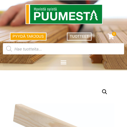
0
PYYDÄ TARJOUS
TUOTTEET