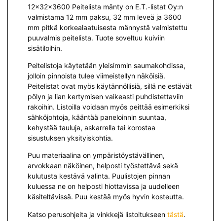
12x32x3600 Peitelista mänty on E.T.-listat Oy:n
valmistama 12 mm paksu, 32 mm leveä ja 3600
mm pitkä korkealaatuisesta männystä valmistettu
puuvalmis peitelista. Tuote soveltuu kuiviin
sisätiloihin.
Peitelistoja käytetään yleisimmin saumakohdissa,
jolloin pinnoista tulee viimeistellyn näköisiä.
Peitelistat ovat myös käytännöllisiä, sillä ne estävät
pölyn ja lian kertymisen vaikeasti puhdistettaviin
rakoihin. Listoilla voidaan myös peittää esimerkiksi
sähköjohtoja, kääntää paneloinnin suuntaa,
kehystää tauluja, askarrella tai korostaa
sisustuksen yksityiskohtia.
Puu materiaalina on ympäristöystävällinen,
arvokkaan näköinen, helposti työstettävä sekä
kulutusta kestävä valinta. Puulistojen pinnan
kuluessa ne on helposti hiottavissa ja uudelleen
käsiteltävissä. Puu kestää myös hyvin kosteutta.
Katso perusohjeita ja vinkkejä listoitukseen
tästä
.