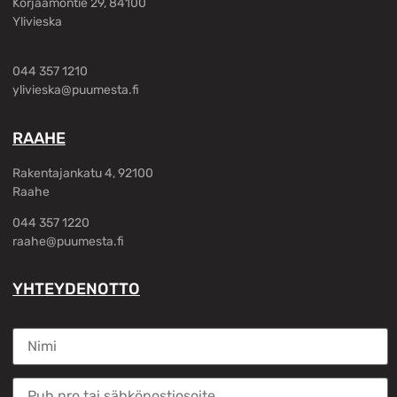
Korjaamontie 29, 84100
Ylivieska
044 357 1210
ylivieska@puumesta.fi
RAAHE
Rakentajankatu 4, 92100
Raahe
044 357 1220
raahe@puumesta.fi
YHTEYDENOTTO