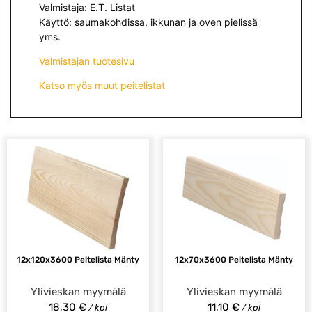
Valmistaja: E.T. Listat
Käyttö: saumakohdissa, ikkunan ja oven pielissä
yms.
Valmistajan tuotesivu
Katso myös muut peitelistat
12x120x3600 Peitelista Mänty
12x70x3600 Peitelista Mänty
Ylivieskan myymälä
Ylivieskan myymälä
18,30
€
11,10
€
/ kpl
/ kpl