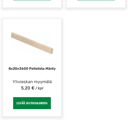
8x20x3600 Peitelista Mänty
Ylivieskan myymälä
5,20
€
/ kpl
LISÄÄ OSTOSKORIIN