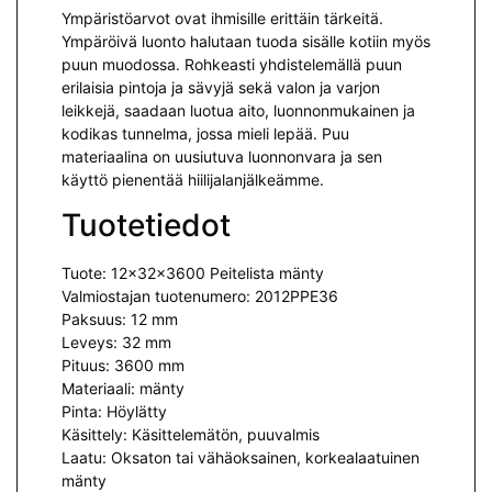
Ympäristöarvot ovat ihmisille erittäin tärkeitä.
Ympäröivä luonto halutaan tuoda sisälle kotiin myös
puun muodossa. Rohkeasti yhdistelemällä puun
erilaisia pintoja ja sävyjä sekä valon ja varjon
leikkejä, saadaan luotua aito, luonnonmukainen ja
kodikas tunnelma, jossa mieli lepää. Puu
materiaalina on uusiutuva luonnonvara ja sen
käyttö pienentää hiilijalanjälkeämme.
Tuotetiedot
Tuote: 12x32x3600 Peitelista mänty
Valmiostajan tuotenumero: 2012PPE36
Paksuus: 12 mm
Leveys: 32 mm
Pituus: 3600 mm
Materiaali: mänty
Pinta: Höylätty
Käsittely: Käsittelemätön, puuvalmis
Laatu: Oksaton tai vähäoksainen, korkealaatuinen
mänty