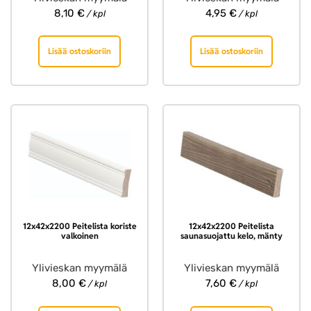
8,10
€
4,95
€
/ kpl
/ kpl
Lisää ostoskoriin
Lisää ostoskoriin
12x42x2200 Peitelista koriste
12x42x2200 Peitelista
valkoinen
saunasuojattu kelo, mänty
Ylivieskan myymälä
Ylivieskan myymälä
8,00
€
7,60
€
/ kpl
/ kpl