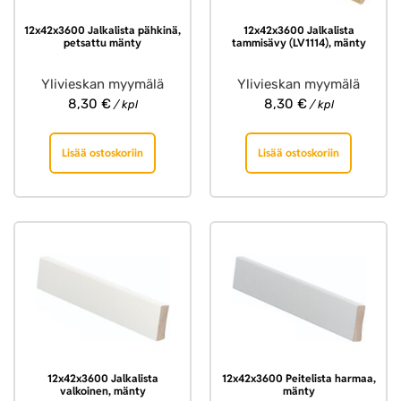
12x42x3600 Jalkalista pähkinä,
12x42x3600 Jalkalista
petsattu mänty
tammisävy (LV1114), mänty
Ylivieskan myymälä
Ylivieskan myymälä
8,30
€
8,30
€
/ kpl
/ kpl
Lisää ostoskoriin
Lisää ostoskoriin
12x42x3600 Jalkalista
12x42x3600 Peitelista harmaa,
valkoinen, mänty
mänty