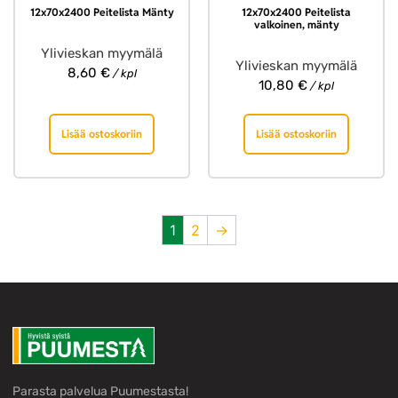
12x70x2400 Peitelista Mänty
12x70x2400 Peitelista
valkoinen, mänty
Ylivieskan myymälä
Ylivieskan myymälä
8,60
€
/ kpl
10,80
€
/ kpl
Lisää ostoskoriin
Lisää ostoskoriin
1
2
→
Parasta palvelua Puumestasta!