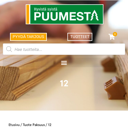
0
PYYDÄ TARJOUS
TUOTTEET
12
Etusivu
/ Tuote Paksuus / 12