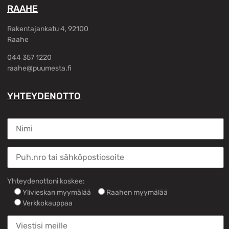
RAAHE
Rakentajankatu 4, 92100
Raahe
044 357 1220
raahe@puumesta.fi
YHTEYDENOTTO
Yhteydenottoni koskee:
Ylivieskan myymälää
Raahen myymälää
Verkkokauppaa