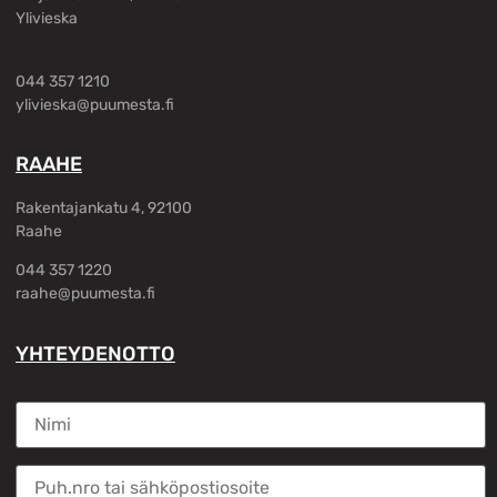
Ylivieska
044 357 1210
ylivieska@puumesta.fi
RAAHE
Rakentajankatu 4, 92100
Raahe
044 357 1220
raahe@puumesta.fi
YHTEYDENOTTO