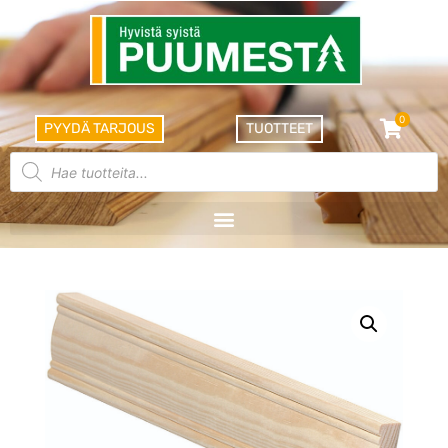
0
PYYDÄ TARJOUS
TUOTTEET