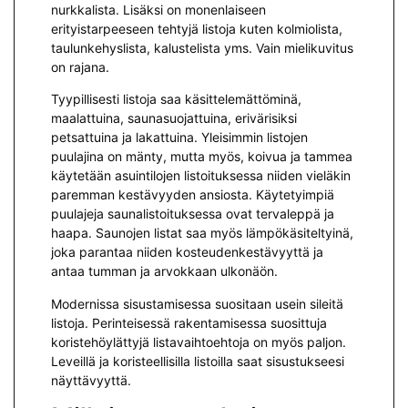
nurkkalista. Lisäksi on monenlaiseen
erityistarpeeseen tehtyjä listoja kuten kolmiolista,
taulunkehyslista, kalustelista yms. Vain mielikuvitus
on rajana.
Tyypillisesti listoja saa käsittelemättöminä,
maalattuina, saunasuojattuina, erivärisiksi
petsattuina ja lakattuina. Yleisimmin listojen
puulajina on mänty, mutta myös, koivua ja tammea
käytetään asuintilojen listoituksessa niiden vieläkin
paremman kestävyyden ansiosta. Käytetyimpiä
puulajeja saunalistoituksessa ovat tervaleppä ja
haapa. Saunojen listat saa myös lämpökäsiteltyinä,
joka parantaa niiden kosteudenkestävyyttä ja
antaa tumman ja arvokkaan ulkonäön.
Modernissa sisustamisessa suositaan usein sileitä
listoja. Perinteisessä rakentamisessa suosittuja
koristehöylättyjä listavaihtoehtoja on myös paljon.
Leveillä ja koristeellisilla listoilla saat sisustukseesi
näyttävyyttä.