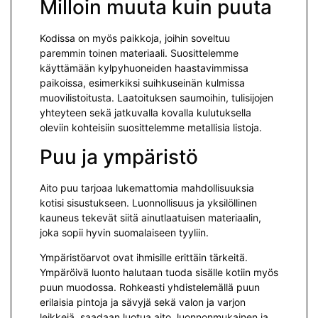
Milloin muuta kuin puuta
Kodissa on myös paikkoja, joihin soveltuu
paremmin toinen materiaali. Suosittelemme
käyttämään kylpyhuoneiden haastavimmissa
paikoissa, esimerkiksi suihkuseinän kulmissa
muovilistoitusta. Laatoituksen saumoihin, tulisijojen
yhteyteen sekä jatkuvalla kovalla kulutuksella
oleviin kohteisiin suosittelemme metallisia listoja.
Puu ja ympäristö
Aito puu tarjoaa lukemattomia mahdollisuuksia
kotisi sisustukseen. Luonnollisuus ja yksilöllinen
kauneus tekevät siitä ainutlaatuisen materiaalin,
joka sopii hyvin suomalaiseen tyyliin.
Ympäristöarvot ovat ihmisille erittäin tärkeitä.
Ympäröivä luonto halutaan tuoda sisälle kotiin myös
puun muodossa. Rohkeasti yhdistelemällä puun
erilaisia pintoja ja sävyjä sekä valon ja varjon
leikkejä, saadaan luotua aito, luonnonmukainen ja