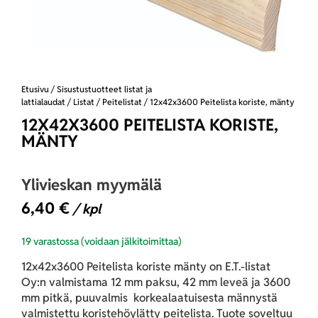
Etusivu
/
Sisustustuotteet listat ja
lattialaudat
/
Listat
/
Peitelistat
/ 12x42x3600 Peitelista koriste, mänty
12X42X3600 PEITELISTA KORISTE,
MÄNTY
Ylivieskan myymälä
6,40
€
/ kpl
19 varastossa (voidaan jälkitoimittaa)
12x42x3600 Peitelista koriste mänty on E.T.-listat
Oy:n valmistama 12 mm paksu, 42 mm leveä ja 3600
mm pitkä, puuvalmis korkealaatuisesta männystä
valmistettu koristehöylätty peitelista. Tuote soveltuu