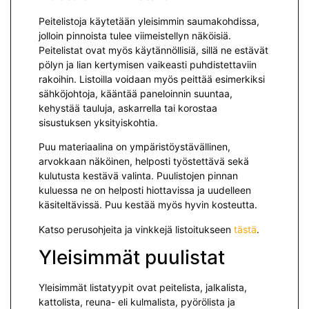
Peitelistoja käytetään yleisimmin saumakohdissa,
jolloin pinnoista tulee viimeistellyn näköisiä.
Peitelistat ovat myös käytännöllisiä, sillä ne estävät
pölyn ja lian kertymisen vaikeasti puhdistettaviin
rakoihin. Listoilla voidaan myös peittää esimerkiksi
sähköjohtoja, kääntää paneloinnin suuntaa,
kehystää tauluja, askarrella tai korostaa
sisustuksen yksityiskohtia.
Puu materiaalina on ympäristöystävällinen,
arvokkaan näköinen, helposti työstettävä sekä
kulutusta kestävä valinta. Puulistojen pinnan
kuluessa ne on helposti hiottavissa ja uudelleen
käsiteltävissä. Puu kestää myös hyvin kosteutta.
Katso perusohjeita ja vinkkejä listoitukseen
tästä
.
Yleisimmät puulistat
Yleisimmät listatyypit ovat peitelista, jalkalista,
kattolista, reuna- eli kulmalista, pyörölista ja