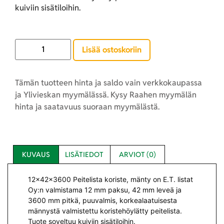
kuiviin sisätiloihin.
Lisää ostoskoriin
Tämän tuotteen hinta ja saldo vain verkkokaupassa
ja Ylivieskan myymälässä. Kysy Raahen myymälän
hinta ja saatavuus suoraan myymälästä.
KUVAUS
LISÄTIEDOT
ARVIOT (0)
12x42x3600 Peitelista koriste, mänty on E.T. listat
Oy:n valmistama 12 mm paksu, 42 mm leveä ja
3600 mm pitkä, puuvalmis, korkealaatuisesta
männystä valmistettu koristehöylätty peitelista.
Tuote soveltuu kuiviin sisätiloihin.