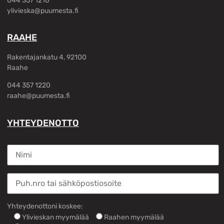
044 357 1210
ylivieska@puumesta.fi
RAAHE
Rakentajankatu 4, 92100
Raahe
044 357 1220
raahe@puumesta.fi
YHTEYDENOTTO
Yhteydenottoni koskee:
Ylivieskan myymälää
Raahen myymälää