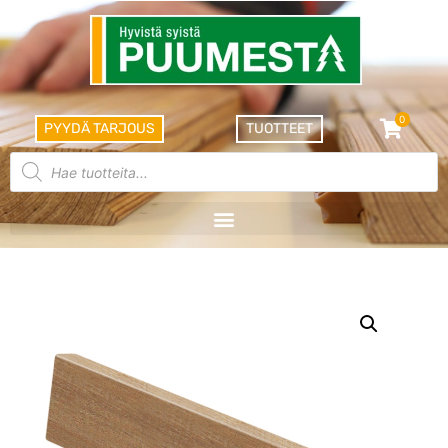
0
PYYDÄ TARJOUS
TUOTTEET