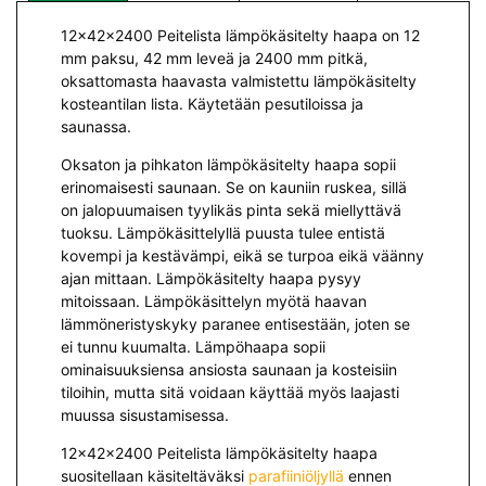
12x42x2400 Peitelista lämpökäsitelty haapa on 12
mm paksu, 42 mm leveä ja 2400 mm pitkä,
oksattomasta haavasta valmistettu lämpökäsitelty
kosteantilan lista. Käytetään pesutiloissa ja
saunassa.
Oksaton ja pihkaton lämpökäsitelty haapa sopii
erinomaisesti saunaan. Se on kauniin ruskea, sillä
on jalopuumaisen tyylikäs pinta sekä miellyttävä
tuoksu. Lämpökäsittelyllä puusta tulee entistä
kovempi ja kestävämpi, eikä se turpoa eikä väänny
ajan mittaan. Lämpökäsitelty haapa pysyy
mitoissaan. Lämpökäsittelyn myötä haavan
lämmöneristyskyky paranee entisestään, joten se
ei tunnu kuumalta. Lämpöhaapa sopii
ominaisuuksiensa ansiosta saunaan ja kosteisiin
tiloihin, mutta sitä voidaan käyttää myös laajasti
muussa sisustamisessa.
12x42x2400 Peitelista lämpökäsitelty haapa
suositellaan käsiteltäväksi
parafiiniöljyllä
ennen