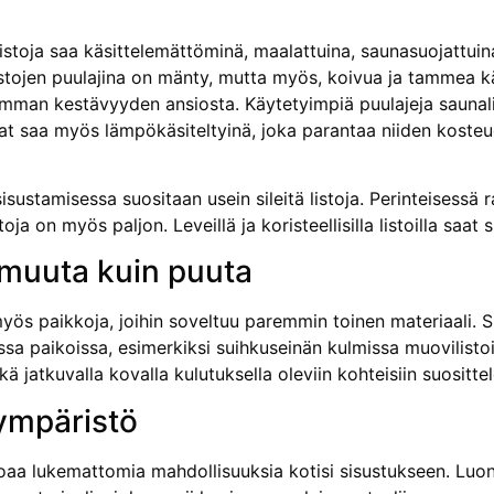
 listoja saa käsittelemättöminä, maalattuina, saunasuojattuina,
istojen puulajina on mänty, mutta myös, koivua ja tammea käy
emman kestävyyden ansiosta. Käytetyimpiä puulajeja saunali
tat saa myös lämpökäsiteltyinä, joka parantaa niiden kost
sustamisessa suositaan usein sileitä listoja. Perinteisessä 
toja on myös paljon. Leveillä ja koristeellisilla listoilla saat
 muuta kuin puuta
yös paikkoja, joihin soveltuu paremmin toinen materiaali
a paikoissa, esimerkiksi suihkuseinän kulmissa muovilistoit
ä jatkuvalla kovalla kulutuksella oleviin kohteisiin suositte
ympäristö
oaa lukemattomia mahdollisuuksia kotisi sisustukseen. Luonn