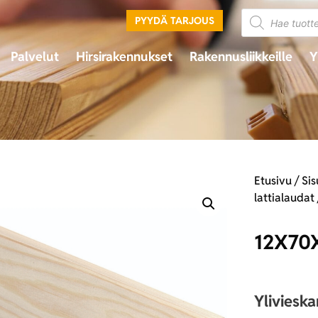
PYYDÄ TARJOUS
Palvelut
Hirsirakennukset
Rakennusliikkeille
Y
Etusivu
/
Sis
lattialaudat
12X70
Yliviesk