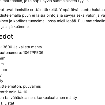
n materiaalin, joka sopii hyvin suomalaiseen tyyliin.
ot ovat ihmisille erittäin tärkeitä. Ympäröivä luonto halut
istelemällä puun erilaisia pintoja ja sävyjä sekä valon ja va
nen ja kodikas tunnelma, jossa mieli lepää. Puu materiaali
lijalanjälkeämme.
edot
x3600 Jalkalista mänty
 tuotenumero: 1067PPE36
 mm
mm
0 mm
y
ty
äsittelemätön, puuvalmis
ntti: noin 14-16
on tai vähäoksainen, korkealaatuinen mänty
T. Listat