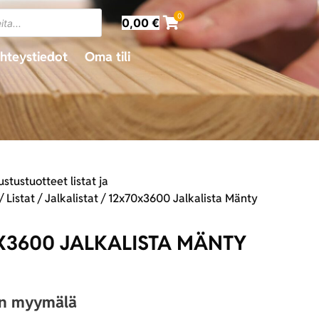
0
0,00
€
hteystiedot
Oma tili
ustustuotteet listat ja
/
Listat
/
Jalkalistat
/ 12x70x3600 Jalkalista Mänty
X3600 JALKALISTA MÄNTY
an myymälä