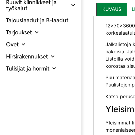
Ruuvit kiinnikkeet ja
työkalut
KUVAUS
L
Talouslaadut ja B-laadut
12x70x3600 J
Tarjoukset
korkealaatuis
Ovet
Jalkalistoja 
näköisiä. Jal
Hirsirakennukset
Listoilla voi
korostaa sis
Tulisijat ja hormit
Puu materiaa
Puulistojen p
Katso perusoh
Yleisim
Yleisimmät lis
monenlaiseen 