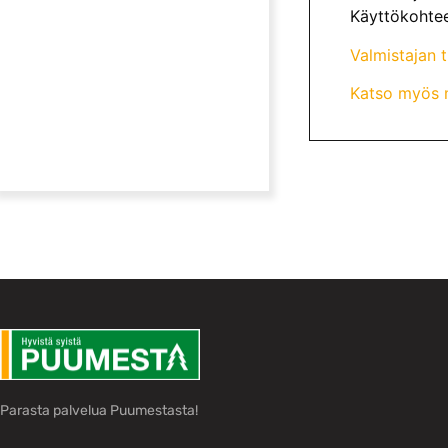
Käyttökohteet
Valmistajan 
Katso myös m
Parasta palvelua Puumestasta!