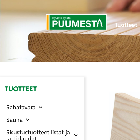
Tuotteet
TUOTTEET
Sahatavara
Sauna
Sisustustuotteet listat ja
lattialaudat