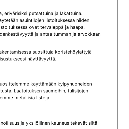
 erivärisiksi petsattuina ja lakattuina.
tetään asuintilojen listoituksessa niiden
stoituksessa ovat tervaleppä ja haapa.
eudenkestävyyttä ja antaa tumman ja arvokkaan
rakentamisessa suosittuja koristehöylättyjä
 sisustukseesi näyttävyyttä.
. Suosittelemme käyttämään kylpyhuoneiden
usta. Laatoituksen saumoihin, tulisijojen
lemme metallisia listoja.
ollisuus ja yksilöllinen kauneus tekevät siitä