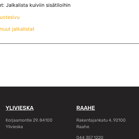
: Jalkalista kuiviin sisätiloihin
tuotesivu
uut jalkalistat
YLIVIESKA
RAAHE
Korjaamontie 29, 84100
Rakentajankatu 4, 92100
Ylivieska
Raahe
044 357 1220