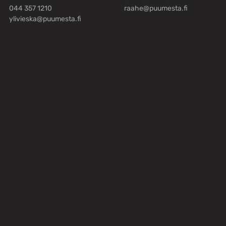
044 357 1210
raahe@puumesta.fi
ylivieska@puumesta.fi