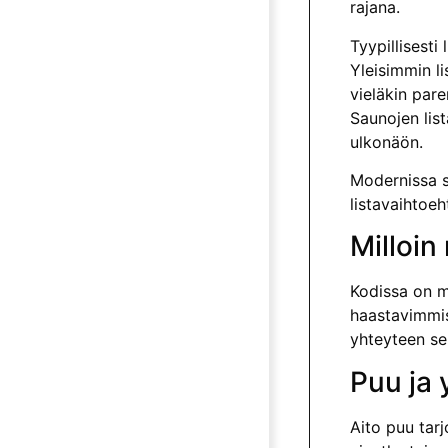
rajana.
Tyypillisesti
Yleisimmin l
vieläkin par
Saunojen lis
ulkonäön.
Modernissa si
listavaihtoeh
Milloin
Kodissa on m
haastavimmiss
yhteyteen sek
Puu ja 
Aito puu tarj