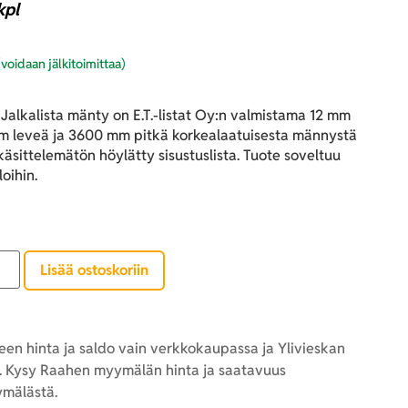
kpl
(voidaan jälkitoimittaa)
alkalista mänty on E.T.-listat Oy:n valmistama 12 mm
m leveä ja 3600 mm pitkä korkealaatuisesta männystä
käsittelemätön höylätty sisustuslista. Tuote soveltuu
loihin.
Lisää ostoskoriin
en hinta ja saldo vain verkkokaupassa ja Ylivieskan
 Kysy Raahen myymälän hinta ja saatavuus
mälästä.