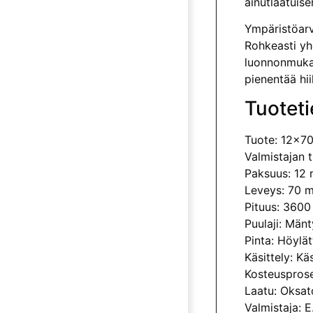
ainutlaatuise
Ympäristöarv
Rohkeasti yhd
luonnonmukai
pienentää hii
Tuoteti
Tuote: 12x70
Valmistajan
Paksuus: 12
Leveys: 70 
Pituus: 360
Puulaji: Mänt
Pinta: Höylät
Käsittely: K
Kosteusprose
Laatu: Oksat
Valmistaja: E.