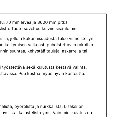
ksu, 70 mm leveä ja 3600 mm pitkä
sta. Tuote soveltuu kuiviin sisätiloihin.
ssa, jolloin kokonaisuudesta tulee viimeistellyn
ian kertymisen vaikeasti puhdistettaviin rakoihin.
nin suuntaa, kehystää tauluja, askarrella tai
 työstettävä sekä kulutusta kestävä valinta.
teltävissä. Puu kestää myös hyvin kosteutta.
malista, pyörölista ja nurkkalista. Lisäksi on
hyslista, kalustelista yms. Vain mielikuvitus on