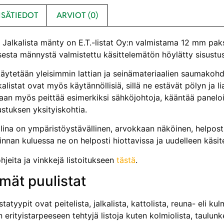
ISÄTIEDOT
ARVIOT (0)
alkalista mänty on E.T.-listat Oy:n valmistama 12 mm pa
esta männystä valmistettu käsittelemätön höylätty sisustusli
käytetään yleisimmin lattian ja seinämateriaalien saumakohdi
kalistat ovat myös käytännöllisiä, sillä ne estävät pölyn ja l
daan myös peittää esimerkiksi sähköjohtoja, kääntää paneloin
ustuksen yksityiskohtia.
lina on ympäristöystävällinen, arvokkaan näköinen, helposti
innan kuluessa ne on helposti hiottavissa ja uudelleen käsi
jeita ja vinkkejä listoitukseen
tästä
.
mät puulistat
tatyypit ovat peitelista, jalkalista, kattolista, reuna- eli kul
erityistarpeeseen tehtyjä listoja kuten kolmiolista, taulunke