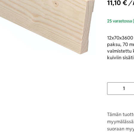
11,10
€
/ 
25 varastossa 
12x70x3600 J
paksu, 70 m
valmistettu 
kuiviin sisäti
Tämän tuotte
myymälässä.
suoraan myy