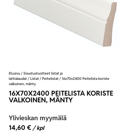
Etusivu
/
Sisustustuotteet listat ja
lattialaudat
/
Listat
/
Peitelistat
/ 16x70x2400 Peitelista koriste
valkoinen, mänty
16X70X2400 PEITELISTA KORISTE
VALKOINEN, MÄNTY
Ylivieskan myymälä
14,60
€
/ kpl