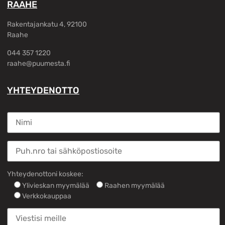
RAAHE
Rakentajankatu 4, 92100
Raahe
044 357 1220
raahe@puumesta.fi
YHTEYDENOTTO
Yhteydenottoni koskee:
Ylivieskan myymälää
Raahen myymälää
Verkkokauppaa