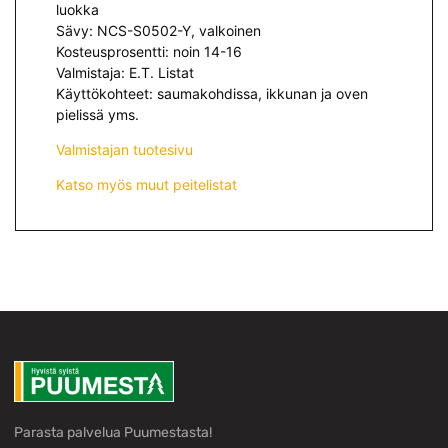
luokka
Sävy: NCS-S0502-Y, valkoinen
Kosteusprosentti: noin 14-16
Valmistaja: E.T. Listat
Käyttökohteet: saumakohdissa, ikkunan ja oven
pielissä yms.
Valmistajan tuotesivu
Katso myös muut peitelistat
Parasta palvelua Puumestasta!