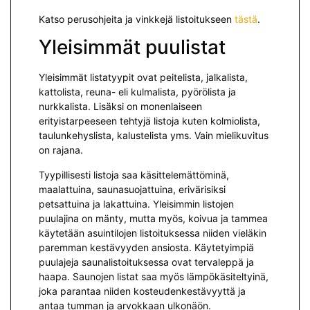
Katso perusohjeita ja vinkkejä listoitukseen
tästä
.
Yleisimmät puulistat
Yleisimmät listatyypit ovat peitelista, jalkalista,
kattolista, reuna- eli kulmalista, pyörölista ja
nurkkalista. Lisäksi on monenlaiseen
erityistarpeeseen tehtyjä listoja kuten kolmiolista,
taulunkehyslista, kalustelista yms. Vain mielikuvitus
on rajana.
Tyypillisesti listoja saa käsittelemättöminä,
maalattuina, saunasuojattuina, erivärisiksi
petsattuina ja lakattuina. Yleisimmin listojen
puulajina on mänty, mutta myös, koivua ja tammea
käytetään asuintilojen listoituksessa niiden vieläkin
paremman kestävyyden ansiosta. Käytetyimpiä
puulajeja saunalistoituksessa ovat tervaleppä ja
haapa. Saunojen listat saa myös lämpökäsiteltyinä,
joka parantaa niiden kosteudenkestävyyttä ja
antaa tumman ja arvokkaan ulkonäön.