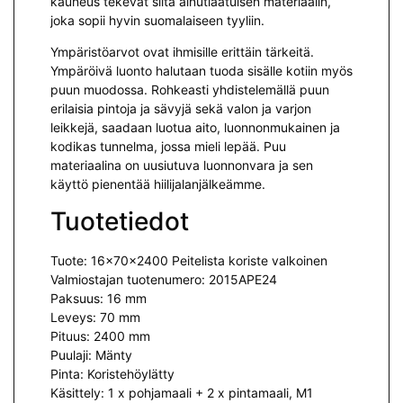
kauneus tekevät siitä ainutlaatuisen materiaalin,
joka sopii hyvin suomalaiseen tyyliin.
Ympäristöarvot ovat ihmisille erittäin tärkeitä.
Ympäröivä luonto halutaan tuoda sisälle kotiin myös
puun muodossa. Rohkeasti yhdistelemällä puun
erilaisia pintoja ja sävyjä sekä valon ja varjon
leikkejä, saadaan luotua aito, luonnonmukainen ja
kodikas tunnelma, jossa mieli lepää. Puu
materiaalina on uusiutuva luonnonvara ja sen
käyttö pienentää hiilijalanjälkeämme.
Tuotetiedot
Tuote: 16x70x2400 Peitelista koriste valkoinen
Valmiostajan tuotenumero: 2015APE24
Paksuus: 16 mm
Leveys: 70 mm
Pituus: 2400 mm
Puulaji: Mänty
Pinta: Koristehöylätty
Käsittely: 1 x pohjamaali + 2 x pintamaali, M1