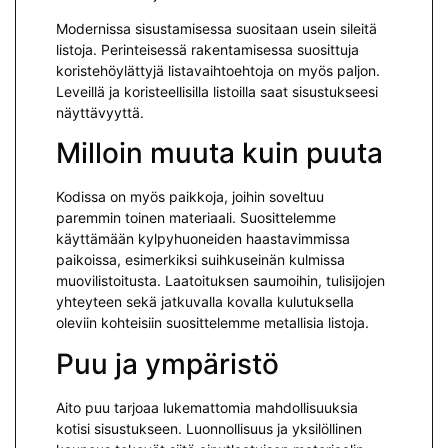
Modernissa sisustamisessa suositaan usein sileitä
listoja. Perinteisessä rakentamisessa suosittuja
koristehöylättyjä listavaihtoehtoja on myös paljon.
Leveillä ja koristeellisilla listoilla saat sisustukseesi
näyttävyyttä.
Milloin muuta kuin puuta
Kodissa on myös paikkoja, joihin soveltuu
paremmin toinen materiaali. Suosittelemme
käyttämään kylpyhuoneiden haastavimmissa
paikoissa, esimerkiksi suihkuseinän kulmissa
muovilistoitusta. Laatoituksen saumoihin, tulisijojen
yhteyteen sekä jatkuvalla kovalla kulutuksella
oleviin kohteisiin suosittelemme metallisia listoja.
Puu ja ympäristö
Aito puu tarjoaa lukemattomia mahdollisuuksia
kotisi sisustukseen. Luonnollisuus ja yksilöllinen