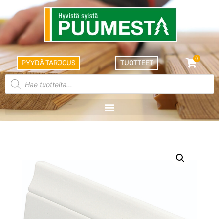
0
PYYDÄ TARJOUS
TUOTTEET