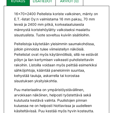
KUVAUS
LISÄTIEDOT
ARVIOT (0)
16x70x2400 Peitelista koriste valkoinen, mänty on
E.T.-listat Oy:n valmistama 16 mm paksu, 70 mm
leveä ja 2400 mm pitkä, korkealaatuisesta
männystä koristehöylätty valkoiseksi maalattu
sisustuslista. Tuote soveltuu kuiviin sisätiloihin.
Peitelistoja käytetään yleisimmin saumakohdissa,
jolloin pinnoista tulee viimeistellyn näköisiä.
Peitelistat ovat myös käytännöllisiä, sillä ne estävät
pölyn ja lian kertymisen vaikeasti puhdistettaviin
rakoihin. Listoilla voidaan myös peittää esimerkiksi
sähköjohtoja, kääntää paneloinnin suuntaa,
kehystää tauluja, askarrella tai korostaa
sisustuksen yksityiskohtia.
Puu materiaalina on ympäristöystävällinen,
arvokkaan näköinen, helposti työstettävä sekä
kulutusta kestävä valinta. Puulistojen pinnan
kuluessa ne on helposti hiottavissa ja uudelleen
käsiteltävissä. Puu kestää myös hyvin kosteutta.