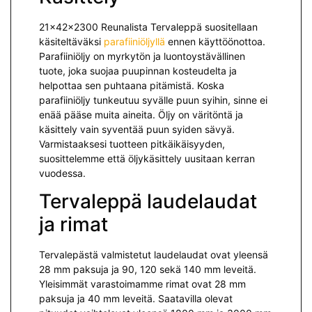
21x42x2300 Reunalista Tervaleppä suositellaan
käsiteltäväksi
parafiiniöljyllä
ennen käyttöönottoa.
Parafiiniöljy on myrkytön ja luontoystävällinen
tuote, joka suojaa puupinnan kosteudelta ja
helpottaa sen puhtaana pitämistä. Koska
parafiiniöljy tunkeutuu syvälle puun syihin, sinne ei
enää pääse muita aineita. Öljy on väritöntä ja
käsittely vain syventää puun syiden sävyä.
Varmistaaksesi tuotteen pitkäikäisyyden,
suosittelemme että öljykäsittely uusitaan kerran
vuodessa.
Tervaleppä laudelaudat
ja rimat
Tervalepästä valmistetut laudelaudat ovat yleensä
28 mm paksuja ja 90, 120 sekä 140 mm leveitä.
Yleisimmät varastoimamme rimat ovat 28 mm
paksuja ja 40 mm leveitä. Saatavilla olevat