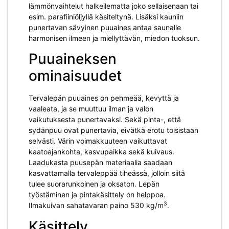
lämmönvaihtelut halkeilematta joko sellaisenaan tai
esim. parafiiniöljyllä käsiteltynä. Lisäksi kauniin
punertavan sävyinen puuaines antaa saunalle
harmonisen ilmeen ja miellyttävän, miedon tuoksun.
Puuaineksen
ominaisuudet
Tervalepän puuaines on pehmeää, kevyttä ja
vaaleata, ja se muuttuu ilman ja valon
vaikutuksesta punertavaksi. Sekä pinta-, että
sydänpuu ovat punertavia, eivätkä erotu toisistaan
selvästi. Värin voimakkuuteen vaikuttavat
kaatoajankohta, kasvupaikka sekä kuivaus.
Laadukasta puusepän materiaalia saadaan
kasvattamalla tervaleppää tiheässä, jolloin siitä
tulee suorarunkoinen ja oksaton. Lepän
työstäminen ja pintakäsittely on helppoa.
3
Ilmakuivan sahatavaran paino 530 kg/m
.
Käsittely