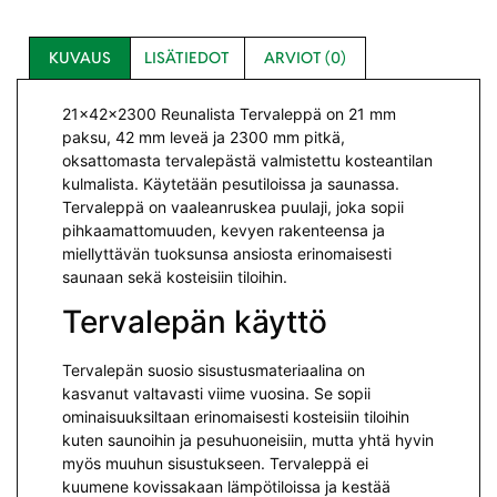
KUVAUS
LISÄTIEDOT
ARVIOT (0)
21x42x2300 Reunalista Tervaleppä on 21 mm
paksu, 42 mm leveä ja 2300 mm pitkä,
oksattomasta tervalepästä valmistettu kosteantilan
kulmalista. Käytetään pesutiloissa ja saunassa.
Tervaleppä on vaaleanruskea puulaji, joka sopii
pihkaamattomuuden, kevyen rakenteensa ja
miellyttävän tuoksunsa ansiosta erinomaisesti
saunaan sekä kosteisiin tiloihin.
Tervalepän käyttö
Tervalepän suosio sisustusmateriaalina on
kasvanut valtavasti viime vuosina. Se sopii
ominaisuuksiltaan erinomaisesti kosteisiin tiloihin
kuten saunoihin ja pesuhuoneisiin, mutta yhtä hyvin
myös muuhun sisustukseen. Tervaleppä ei
kuumene kovissakaan lämpötiloissa ja kestää