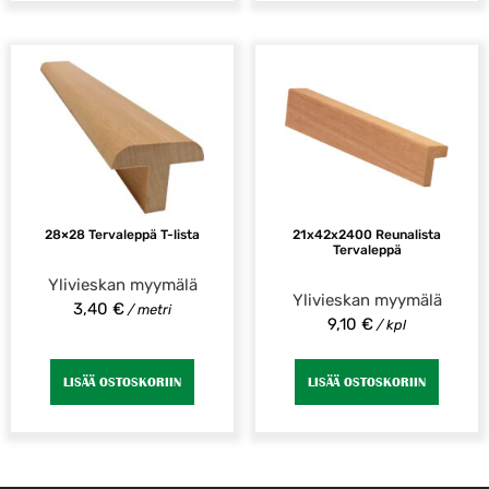
28×28 Tervaleppä T-lista
21x42x2400 Reunalista
Tervaleppä
Ylivieskan myymälä
Ylivieskan myymälä
3,40
€
/ metri
9,10
€
/ kpl
LISÄÄ OSTOSKORIIN
LISÄÄ OSTOSKORIIN