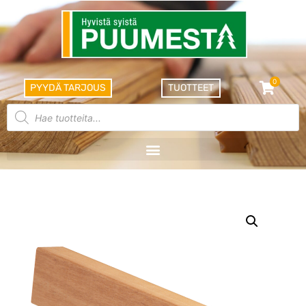
0
PYYDÄ TARJOUS
TUOTTEET