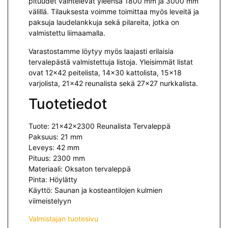
pituudet vaihtelevat yleensä 1800 mm ja 3000 mm
välillä. Tilauksesta voimme toimittaa myös leveitä ja
paksuja laudelankkuja sekä pilareita, jotka on
valmistettu liimaamalla.
Varastostamme löytyy myös laajasti erilaisia
tervalepästä valmistettuja listoja. Yleisimmät listat
ovat 12×42 peitelista, 14×30 kattolista, 15×18
varjolista, 21×42 reunalista sekä 27×27 nurkkalista.
Tuotetiedot
Tuote: 21x42x2300 Reunalista Tervaleppä
Paksuus: 21 mm
Leveys: 42 mm
Pituus: 2300 mm
Materiaali: Oksaton tervaleppä
Pinta: Höylätty
Käyttö: Saunan ja kosteantilojen kulmien
viimeistelyyn
Valmistajan tuotesivu