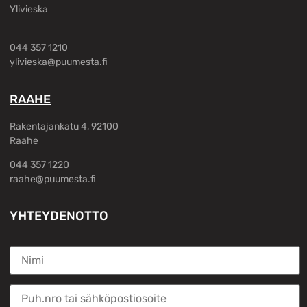
Ylivieska
044 357 1210
ylivieska@puumesta.fi
RAAHE
Rakentajankatu 4, 92100
Raahe
044 357 1220
raahe@puumesta.fi
YHTEYDENOTTO