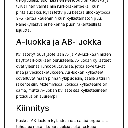
ulkopuolella. Suomalainen kestopuu on kestävä ja
turvallinen valinta niin runkorakenteeksi, kuin
pintalaudaksi. Kyllästetty puu kestää ulkokäytössä
3–5 kertaa kauemmin kuin kyllästämätön puu.
Painekyllästys ei heikennä puun rakenteellista
lujuutta.
A-luokka ja AB-luokka
Kyllästetyt puut jaotellaan A- ja AB-luokkaan niiden
käyttötarkoituksen perusteella. A-luokan kyllästeet
ovat yleensä runkopuutavaraa, jotka soveltuvat
maa ja vesikosketukseen. AB-luokan kyllästeet
soveltuvat maan pinnan yläpuolisiin, säälle alttiisiin
rakenteisiin. Molemmissa luokissa kyllästeaine on
sama, mutta A-luokan kyllästeissä kyllästeaineen
pitoisuus on suurempi.
Kiinnitys
Ruskea AB-luokan kyllästeaine sisältää orgaanisia
tehosteaineita , kuparisuoloja sekä ruskeaa