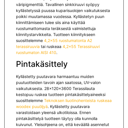
väripigmenttiä. Tavallinen sinkkiruuvi syöpyy
kyllästetyssä puussa kuparisuolojen vaikutuksesta
poikki muutamassa vuodessa. Kyllästetyn puun
kiinnittämiseen tulee siis aina käyttää
ruostumattomasta teräksestä valmistettuja
kiinnitystarvikkeita. Tuotteen kiinnitykseen
suosittelemme
4,2×55 ruostumatonta A2
terassiruuvia
tai ruskeaa
4,2×55 Terassiruuvi
ruostumaton AISI 410
.
Pintakäsittely
Kyllästetty puutavara harmaantuu muiden
puutuotteiden tavoin ajan saatossa, UV-valon
vaikutuksesta. 28x120x3600 Terassilauta
kestopuu ruskea tuotteen pintakäsittelyaineeksi
suosittelemme
Teknoksen liuotinohenteista ruskeaa
woodex puuöljyä
. Kyllästetty puutavara
varastoidaan yleensä ulkotiloissa. Ennen
pintakäsittelyä tuotteen täytyy olla kunnolla
kuivunut. Yleisohjeena on, että keväällä asennetut