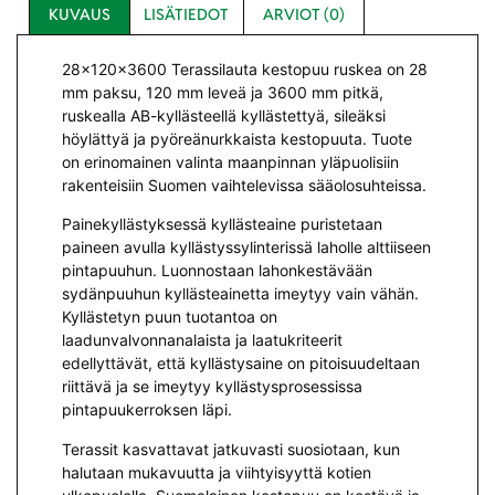
KUVAUS
LISÄTIEDOT
ARVIOT (0)
28x120x3600 Terassilauta kestopuu ruskea on 28
mm paksu, 120 mm leveä ja 3600 mm pitkä,
ruskealla AB-kyllästeellä kyllästettyä, sileäksi
höylättyä ja pyöreänurkkaista kestopuuta. Tuote
on erinomainen valinta maanpinnan yläpuolisiin
rakenteisiin Suomen vaihtelevissa sääolosuhteissa.
Painekyllästyksessä kyllästeaine puristetaan
paineen avulla kyllästyssylinterissä laholle alttiiseen
pintapuuhun. Luonnostaan lahonkestävään
sydänpuuhun kyllästeainetta imeytyy vain vähän.
Kyllästetyn puun tuotantoa on
laadunvalvonnanalaista ja laatukriteerit
edellyttävät, että kyllästysaine on pitoisuudeltaan
riittävä ja se imeytyy kyllästysprosessissa
pintapuukerroksen läpi.
Terassit kasvattavat jatkuvasti suosiotaan, kun
halutaan mukavuutta ja viihtyisyyttä kotien