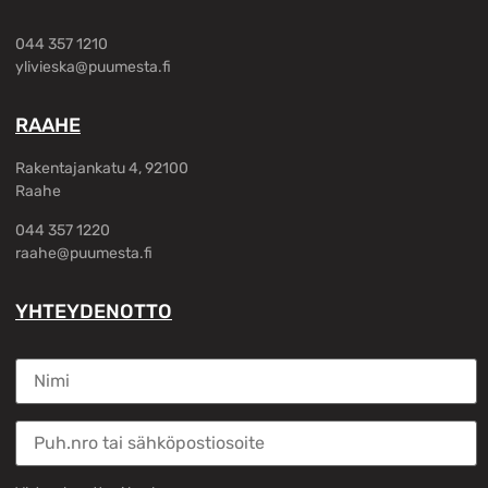
044 357 1210
ylivieska@puumesta.fi
RAAHE
Rakentajankatu 4, 92100
Raahe
044 357 1220
raahe@puumesta.fi
YHTEYDENOTTO