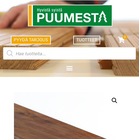
0
PYYDÄ TARJOUS
TUOTTEET