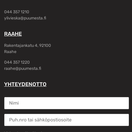
044 357 1210
ylivieska@puumesta.fi
RAAHE
Rakentajankatu 4, 92100
Raahe
044 357 1220
raahe@puumesta.fi
YHTEYDENOTTO