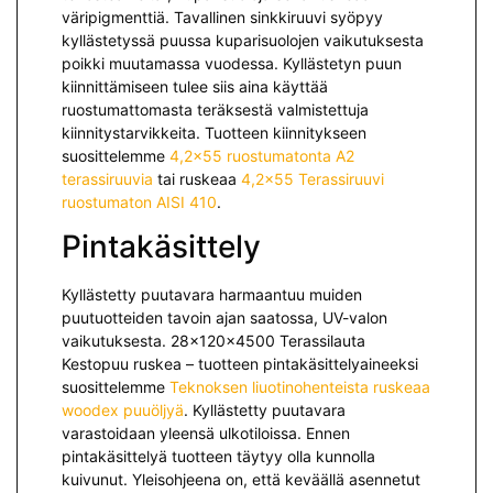
väripigmenttiä. Tavallinen sinkkiruuvi syöpyy
kyllästetyssä puussa kuparisuolojen vaikutuksesta
poikki muutamassa vuodessa. Kyllästetyn puun
kiinnittämiseen tulee siis aina käyttää
ruostumattomasta teräksestä valmistettuja
kiinnitystarvikkeita. Tuotteen kiinnitykseen
suosittelemme
4,2×55 ruostumatonta A2
terassiruuvia
tai ruskeaa
4,2×55 Terassiruuvi
ruostumaton AISI 410
.
Pintakäsittely
Kyllästetty puutavara harmaantuu muiden
puutuotteiden tavoin ajan saatossa, UV-valon
vaikutuksesta. 28x120x4500 Terassilauta
Kestopuu ruskea – tuotteen pintakäsittelyaineeksi
suosittelemme
Teknoksen liuotinohenteista ruskeaa
woodex puuöljyä
. Kyllästetty puutavara
varastoidaan yleensä ulkotiloissa. Ennen
pintakäsittelyä tuotteen täytyy olla kunnolla
kuivunut. Yleisohjeena on, että keväällä asennetut