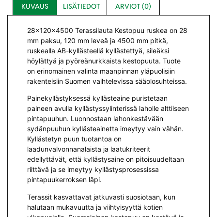
KUVAUS
LISÄTIEDOT
ARVIOT (0)
28x120x4500 Terassilauta Kestopuu ruskea on 28
mm paksu, 120 mm leveä ja 4500 mm pitkä,
ruskealla AB-kyllästeellä kyllästettyä, sileäksi
höylättyä ja pyöreänurkkaista kestopuuta. Tuote
on erinomainen valinta maanpinnan yläpuolisiin
rakenteisiin Suomen vaihtelevissa sääolosuhteissa.
Painekyllästyksessä kyllästeaine puristetaan
paineen avulla kyllästyssylinterissä laholle alttiiseen
pintapuuhun. Luonnostaan lahonkestävään
sydänpuuhun kyllästeainetta imeytyy vain vähän.
Kyllästetyn puun tuotantoa on
laadunvalvonnanalaista ja laatukriteerit
edellyttävät, että kyllästysaine on pitoisuudeltaan
riittävä ja se imeytyy kyllästysprosessissa
pintapuukerroksen läpi.
Terassit kasvattavat jatkuvasti suosiotaan, kun
halutaan mukavuutta ja viihtyisyyttä kotien