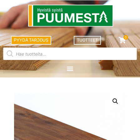
0
PYYDÄ TARJOUS
TUOTTEET