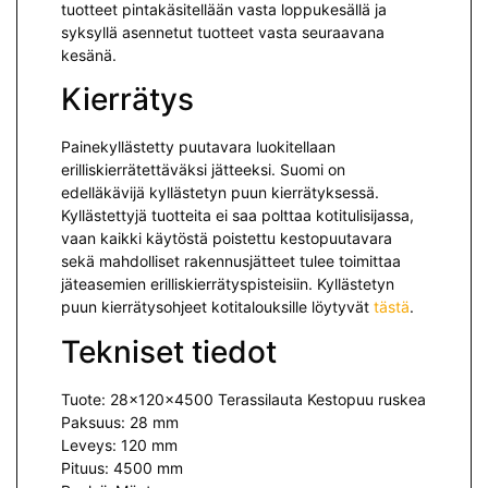
tuotteet pintakäsitellään vasta loppukesällä ja
syksyllä asennetut tuotteet vasta seuraavana
kesänä.
Kierrätys
Painekyllästetty puutavara luokitellaan
erilliskierrätettäväksi jät­teeksi. Suomi on
edelläkävijä kyllästetyn puun kierrätyksessä.
Kyllästettyjä tuotteita ei saa polttaa kotitulisijassa,
vaan kaikki käytöstä poistettu kestopuutavara
sekä mah­dolliset rakennusjätteet tulee toimittaa
jäteasemien erilliskierrätyspisteisiin. Kyllästetyn
puun kierrätysohjeet kotitalouksille löytyvät
tästä
.
Tekniset tiedot
Tuote: 28x120x4500 Terassilauta Kestopuu ruskea
Paksuus: 28 mm
Leveys: 120 mm
Pituus: 4500 mm