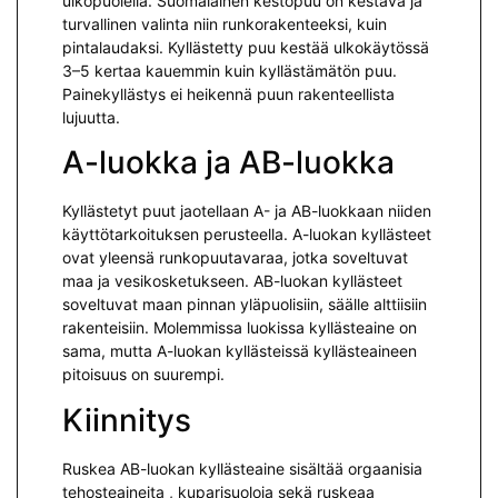
ulkopuolella. Suomalainen kestopuu on kestävä ja
turvallinen valinta niin runkorakenteeksi, kuin
pintalaudaksi. Kyllästetty puu kestää ulkokäytössä
3–5 kertaa kauemmin kuin kyllästämätön puu.
Painekyllästys ei heikennä puun rakenteellista
lujuutta.
A-luokka ja AB-luokka
Kyllästetyt puut jaotellaan A- ja AB-luokkaan niiden
käyttötarkoituksen perusteella. A-luokan kyllästeet
ovat yleensä runkopuutavaraa, jotka soveltuvat
maa ja vesikosketukseen. AB-luokan kyllästeet
soveltuvat maan pinnan yläpuolisiin, säälle alttiisiin
rakenteisiin. Molemmissa luokissa kyllästeaine on
sama, mutta A-luokan kyllästeissä kyllästeaineen
pitoisuus on suurempi.
Kiinnitys
Ruskea AB-luokan kyllästeaine sisältää orgaanisia
tehosteaineita , kuparisuoloja sekä ruskeaa