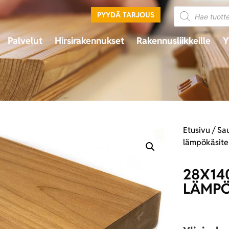
PYYDÄ TARJOUS
Palvelut
Hirsirakennukset
Rakennusliikkeille
Y
Etusivu
/
Sa
lämpökäsite
28X14
LÄMPÖ