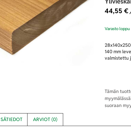
Yliviesk
44,55
€
Varasto loppu
28x140x2500
140 mm leve
valmistettu
Tämän tuotte
myymälässä.
suoraan myy
ISÄTIEDOT
ARVIOT (0)