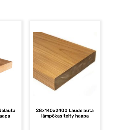
elauta
28x140x2400 Laudelauta
haapa
lämpökäsitelty haapa