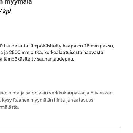
an myymälä
/ kpl
 Laudelauta lämpökäsitelty haapa on 28 mm paksu,
ä ja 2500 mm pitkä, korkealaatuisesta haavasta
 ja lämpökäsitelty saunanlaudepuu.
en hinta ja saldo vain verkkokaupassa ja Ylivieskan
 Kysy Raahen myymälän hinta ja saatavuus
mälästä.