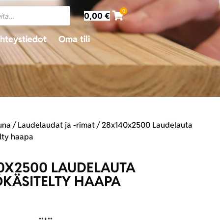
0
0,00
€
hteystiedot
Oma tili
una
/
Laudelaudat ja -rimat
/ 28x140x2500 Laudelauta
lty haapa
0X2500 LAUDELAUTA
KÄSITELTY HAAPA