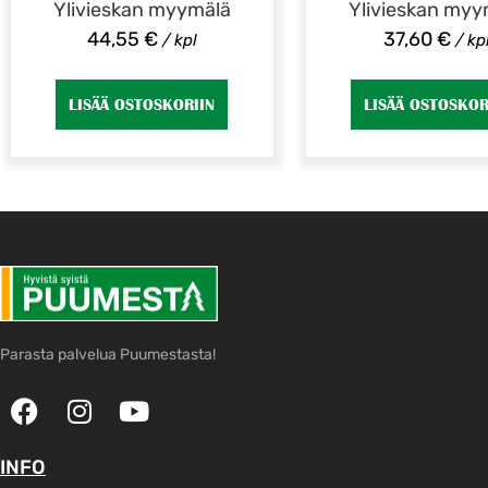
Ylivieskan myymälä
Ylivieskan myy
44,55
€
37,60
€
/ kpl
/ kp
LISÄÄ OSTOSKORIIN
LISÄÄ OSTOSKOR
Parasta palvelua Puumestasta!
INFO