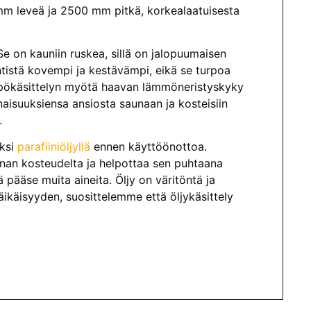
 leveä ja 2500 mm pitkä, korkealaatuisesta
e on kauniin ruskea, sillä on jalopuumaisen
ntistä kovempi ja kestävämpi, eikä se turpoa
mpökäsittelyn myötä haavan lämmöneristyskyky
aisuuksiensa ansiosta saunaan ja kosteisiin
.
äksi
parafiiniöljyllä
ennen käyttöönottoa.
innan kosteudelta ja helpottaa sen puhtaana
ä pääse muita aineita. Öljy on väritöntä ja
äikäisyyden, suosittelemme että öljykäsittely