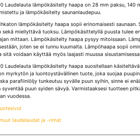
 Laudelauta lämpökäsitelty haapa on 28 mm paksu, 140 mm
mistettu ja lämpökäsitelty saunanlaudepuu.
ihkaton lämpökäsitelty haapa sopii erinomaisesti saunaan. S
ta sekä miellyttävä tuoksu. Lämpökäsittelyllä puusta tulee e
ajan mittaan. Lämpökäsitelty haapa pysyy mitoissaan. Lä
sestään, joten se ei tunnu kuumalta. Lämpöhaapa sopii omin
ta sitä voidaan käyttää myös laajasti muussa sisustamisessa
Laudelauta lämpökäsitelty haapa suositellaan käsiteltäv
y on myrkytön ja luontoystävällinen tuote, joka suojaa puup
ska parafiiniöljy tunkeutuu syvälle puun syihin, sinne ei enä
in syventää puun syiden sävyä. Varmistaaksesi tuotteen pitk
ran vuodessa.
tuotesivut
uut laudelaudat ja -rimat