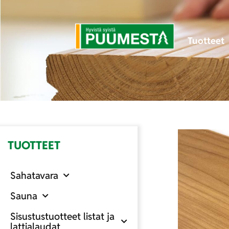
Tuotteet
TUOTTEET
Sahatavara
Sauna
Sisustustuotteet listat ja
lattialaudat