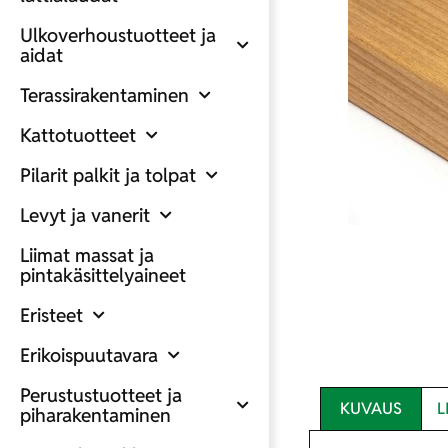
Ulkoverhoustuotteet ja
aidat
Terassirakentaminen
Kattotuotteet
Pilarit palkit ja tolpat
Levyt ja vanerit
Liimat massat ja
pintakäsittelyaineet
Eristeet
Erikoispuutavara
Perustustuotteet ja
KUVAUS
L
piharakentaminen