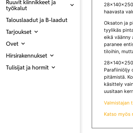
Ruuvit kiinnikkeet ja
28x140x2500
työkalut
haavasta val
Talouslaadut ja B-laadut
Oksaton ja p
tyylikäs pin
Tarjoukset
eikä väänny 
Ovet
paranee enti
tiloihin, mut
Hirsirakennukset
28x140x2500 
Tulisijat ja hormit
Parafiiniölj
pitämistä. Ko
käsittely va
uusitaan ker
Valmistajan 
Katso myös m