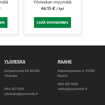
mälä
Ylivieskan myymälä
46,15
€
l
/ kpl
IIN
LISÄÄ OSTOSKORIIN
YLIVIESKA
RAAHE
Korjaamontie 29, 84100
Rakentajankatu 4, 92100
Ylivieska
Raahe
044 357 1220
044 357 1210
raahe@puumesta.fi
ylivieska@puumesta.fi