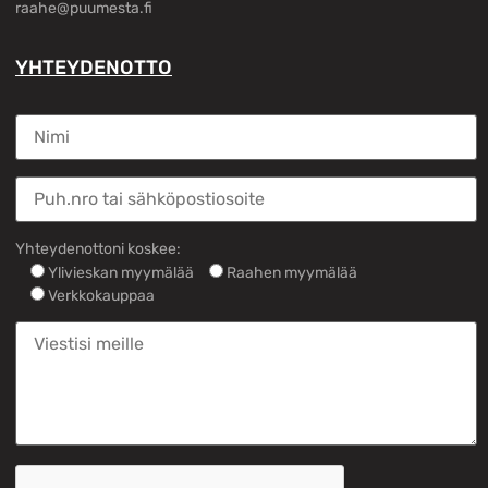
raahe@puumesta.fi
YHTEYDENOTTO
Yhteydenottoni koskee:
Ylivieskan myymälää
Raahen myymälää
Verkkokauppaa