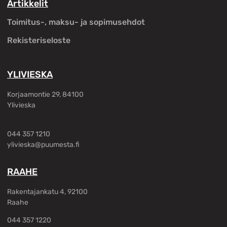
Artikkelit
Toimitus-, maksu- ja sopimusehdot
Rekisteriseloste
YLIVIESKA
Korjaamontie 29, 84100
Ylivieska
044 357 1210
ylivieska@puumesta.fi
RAAHE
Rakentajankatu 4, 92100
Raahe
044 357 1220