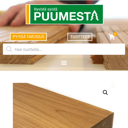
0
PYYDÄ TARJOUS
TUOTTEET