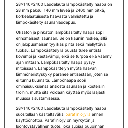
28x140x2400 Laudelauta lämpökäsitelty haapa on
28 mm paksu, 140 mm leveä ja 2400 mm pitkä,
korkealaatuisesta haavasta valmistettu ja
lämpökäsitelty saunanlaudepuu.
Oksaton ja pihkaton lämpökäsitelty haapa sopii
erinomaisesti saunaan. Se on kauniin ruskea, sillä
on jalopuumaisen tyylikäs pinta sekä miellyttävä
tuoksu. Lämpökäsittelyllä puusta tulee entistä
kovempi ja kestävämpi, eikä se turpoa eikä väänny
ajan mittaan. Lämpökäsitelty haapa pysyy
mitoissaan. Lämpökäsittelyn myötä haavan
lämmöneristyskyky paranee entisestään, joten se
ei tunnu kuumalta. Lämpöhaapa sopii
ominaisuuksiensa ansiosta saunaan ja kosteisiin
tiloihin, mutta sitä voidaan käyttää myös laajasti
muussa sisustamisessa.
28x140x2400 Laudelauta lämpökäsitelty haapa
suositellaan käsiteltäväksi
parafiiniöljyllä
ennen
käyttöönottoa. Parafiiniöljy on myrkytön ja
luontoystävällinen tuote, joka suojaa puupinnan