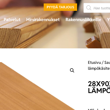
PYYDÄ TARJOUS
Palvelut
Hirsirakennukset
Rakennusliikkeille
Y
Etusivu
/
Sa
lämpökäsite
28X90
LÄMPÖ