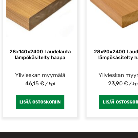
28x140x2400 Laudelauta
28x90x2400 Laud
lämpökäsitelty haapa
lämpökäsitelty 
Ylivieskan myymälä
Ylivieskan myy
46,15
€
23,90
€
/ kpl
/ kp
LISÄÄ OSTOSKORIIN
LISÄÄ OSTOSKOR