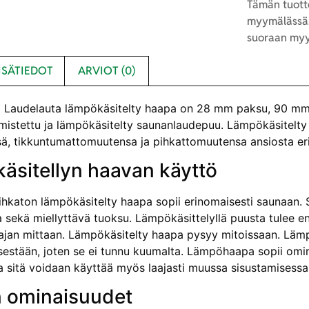
Tämän tuotte
myymälässä.
suoraan myy
ISÄTIEDOT
ARVIOT (0)
Laudelauta lämpökäsitelty haapa on 28 mm paksu, 90 mm l
mistettu ja lämpökäsitelty saunanlaudepuu. Lämpökäsitelty 
ä, tikkuntumattomuutensa ja pihkattomuutensa ansiosta erin
äsitellyn haavan käyttö
ihkaton lämpökäsitelty haapa sopii erinomaisesti saunaan. S
ta sekä miellyttävä tuoksu. Lämpökäsittelyllä puusta tulee e
ajan mittaan. Lämpökäsitelty haapa pysyy mitoissaan. Lä
sestään, joten se ei tunnu kuumalta. Lämpöhaapa sopii omin
ta sitä voidaan käyttää myös laajasti muussa sisustamisessa
 ominaisuudet