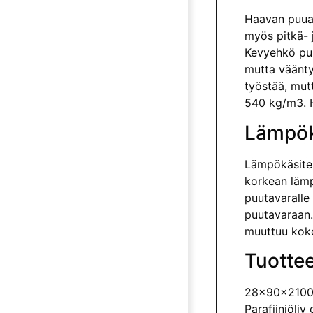
Haavan puuai
myös pitkä- 
Kevyehkö puu
mutta väänty
työstää, mut
540 kg/m3. H
Lämpök
Lämpökäsitel
korkean läm­
puutavaralle
puutavaraan.
muuttuu koko
Tuottee
28x90x2100 L
Parafiiniölj