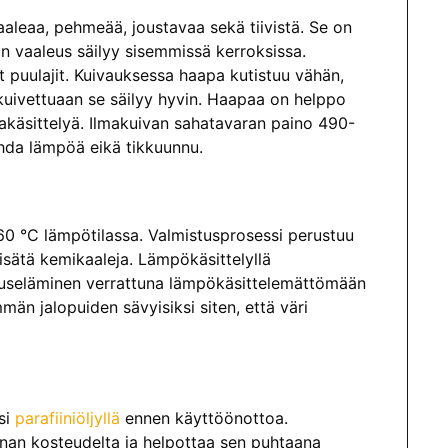
aleaa, pehmeää, joustavaa sekä tiivistä. Se on
n vaaleus säilyy sisemmissä kerroksissa.
 puulajit. Kuivauksessa haapa kutistuu vähän,
kuivettuaan se säilyy hyvin. Haapaa on helppo
takäsittelyä. Ilmakuivan sahatavaran paino 490-
hda lämpöä eikä tikkuunnu.
60 °C lämpötilassa. Valmistusprosessi perustuu
isätä kemikaaleja. Lämpökäsittelyllä
euseläminen verrattuna lämpökäsittelemättömään
än jalopuiden sävyisiksi siten, että väri
si
parafiiniöljyllä
ennen käyttöönottoa.
innan kosteudelta ja helpottaa sen puhtaana