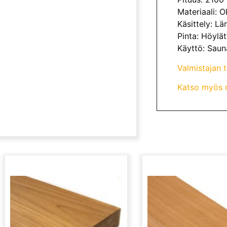
Materiaali: 
Käsittely: L
Pinta: Höylät
Käyttö: Sauna
Valmistajan 
Katso myös m