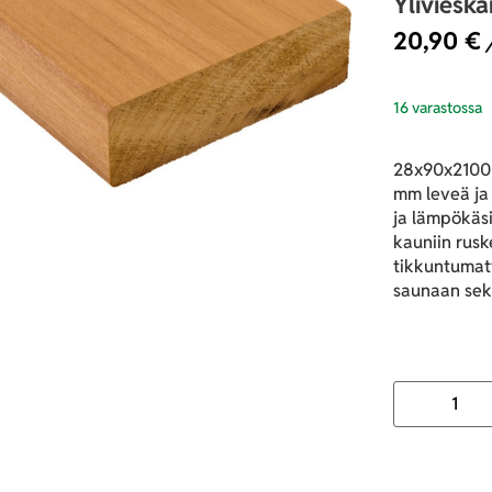
Yliviesk
20,90
€
/
16 varastossa
28x90x2100 
mm leveä ja
ja lämpökäs
kauniin rusk
tikkuntumat
saunaan sekä 