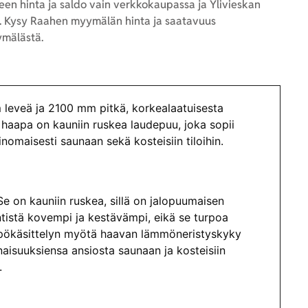
en hinta ja saldo vain verkkokaupassa ja Ylivieskan
 Kysy Raahen myymälän hinta ja saatavuus
mälästä.
eveä ja 2100 mm pitkä, korkealaatuisesta
haapa on kauniin ruskea laudepuu, joka sopii
omaisesti saunaan sekä kosteisiin tiloihin.
e on kauniin ruskea, sillä on jalopuumaisen
ntistä kovempi ja kestävämpi, eikä se turpoa
mpökäsittelyn myötä haavan lämmöneristyskyky
aisuuksiensa ansiosta saunaan ja kosteisiin
.