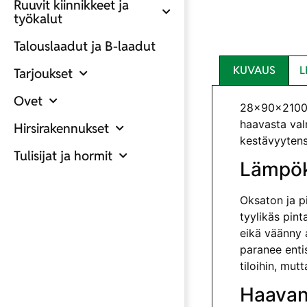
Ruuvit kiinnikkeet ja
työkalut
Talouslaadut ja B-laadut
KUVAUS
L
Tarjoukset
Ovet
28x90x2100 
haavasta val
Hirsirakennukset
kestävyytens
Tulisijat ja hormit
Lämpök
Oksaton ja p
tyylikäs pin
eikä väänny 
paranee enti
tiloihin, mut
Haavan