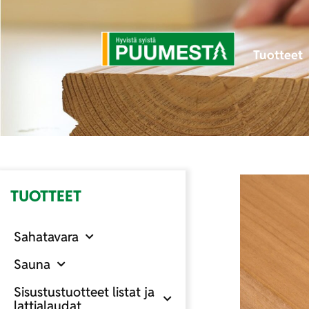
Tuotteet
TUOTTEET
Sahatavara
Sauna
Sisustustuotteet listat ja
lattialaudat