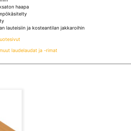
Oksaton haapa
ämpökäsitelty
ty
n lauteisiin ja kosteantilan jakkaroihin
tuotesivut
uut laudelaudat ja -rimat