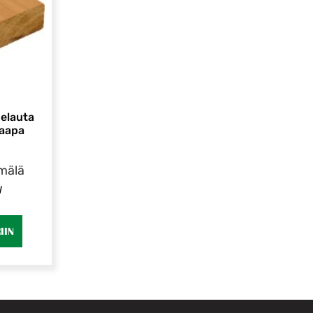
elauta
haapa
mälä
l
IIN