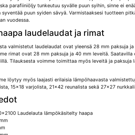
ska parafiiniöljy tunkeutuu syvälle puun syihin, sinne ei enä
in syventää puun syiden sävyä. Varmistaaksesi tuotteen pitk
ran vuodessa.
aapa laudelaudat ja rimat
a valmistetut laudelaudat ovat yleensä 28 mm paksuja ja 
e rimat ovat 28 mm paksuja ja 40 mm leveitä. Saatavilla o
llä. Tilauksesta voimme toimittaa myös leveitä ja paksuja la
 löytyy myös laajasti erilaisia lämpöhaavasta valmistettuja 
sta, 15×18 varjolista, 21×42 reunalista sekä 27×27 nurkkali
edot
0x2100 Laudelauta lämpökäsitelty haapa
 mm
mm
0 mm