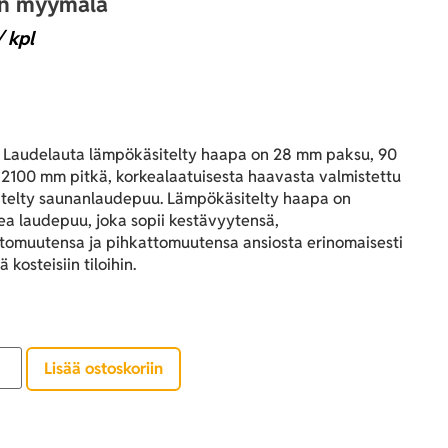
an myymälä
 kpl
Laudelauta lämpökäsitelty haapa on 28 mm paksu, 90
 2100 mm pitkä, korkealaatuisesta haavasta valmistettu
itelty saunanlaudepuu. Lämpökäsitelty haapa on
ea laudepuu, joka sopii kestävyytensä,
tomuutensa ja pihkattomuutensa ansiosta erinomaisesti
kosteisiin tiloihin.
Lisää ostoskoriin