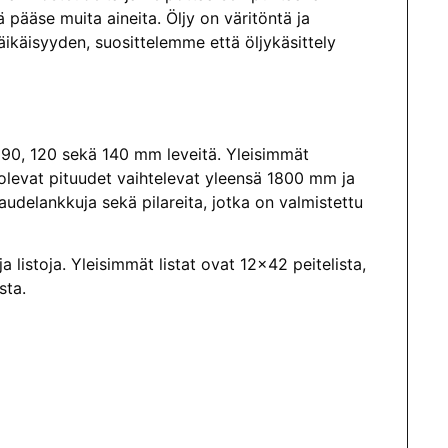
ä pääse muita aineita. Öljy on väritöntä ja
äikäisyyden, suosittelemme että öljykäsittely
90, 120 sekä 140 mm leveitä. Yleisimmät
levat pituudet vaihtelevat yleensä 1800 mm ja
udelankkuja sekä pilareita, jotka on valmistettu
listoja. Yleisimmät listat ovat 12×42 peitelista,
sta.