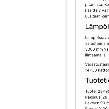
pitämistä. Ko
käsittely va
uusitaan ker
Lämpöh
Lämpöhaavast
varastoimamm
3000 mm väli
liimaamalla.
Varastostamme
14×30 kattoli
Tuoteti
Tuote: 28x9
Paksuus: 28
Leveys: 90 
Pituus: 210