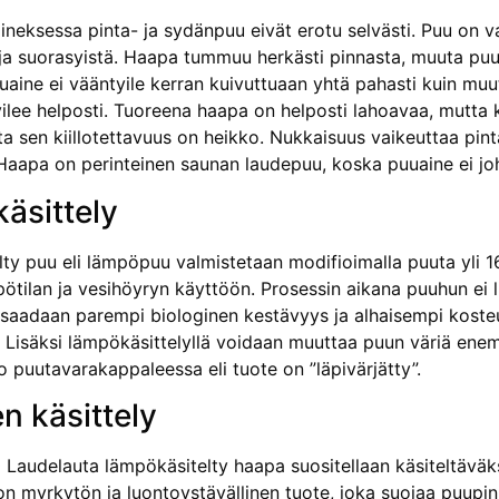
neksessa pinta- ja sydänpuu eivät erotu selvästi. Puu on va
ja suorasyistä. Haapa tummuu herkästi pinnasta, muuta puu
aine ei vääntyile kerran kuivuttuaan yhtä pahasti kuin muut
ilee helposti. Tuoreena haapa on helposti lahoavaa, mutta 
ta sen kiillotettavuus on heikko. Nukkaisuus vaikeuttaa pin
aapa on perinteinen saunan laudepuu, koska puuaine ei jo
äsittely
ty puu eli lämpöpuu valmistetaan modifioimalla puuta yli 1
pötilan ja vesihöyryn käyttöön. Prosessin aikana puuhun ei l
 saadaan parempi biologinen kestävyys ja alhaisempi kost
 Lisäksi lämpökäsittelyllä voidaan muuttaa puun väriä enemm
 puutavarakappaleessa eli tuote on ”läpivärjätty”.
n käsittely
audelauta lämpökäsitelty haapa suositellaan käsiteltäväk
y on myrkytön ja luontoystävällinen tuote, joka suojaa puup