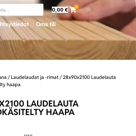
0
0,00
€
hteystiedot
Oma tili
una
/
Laudelaudat ja -rimat
/ 28x90x2100 Laudelauta
lty haapa
X2100 LAUDELAUTA
KÄSITELTY HAAPA