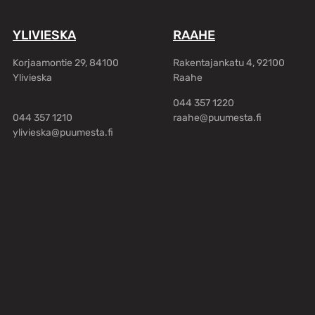
YLIVIESKA
RAAHE
Korjaamontie 29, 84100
Rakentajankatu 4, 92100
Ylivieska
Raahe
044 357 1220
044 357 1210
raahe@puumesta.fi
ylivieska@puumesta.fi