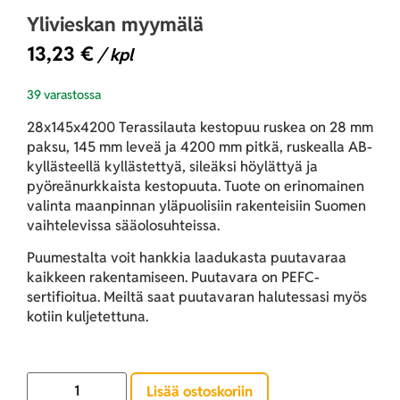
Ylivieskan myymälä
13,23
€
/ kpl
39 varastossa
28x145x4200 Terassilauta kestopuu ruskea on 28 mm
paksu, 145 mm leveä ja 4200 mm pitkä, ruskealla AB-
kyllästeellä kyllästettyä, sileäksi höylättyä ja
pyöreänurkkaista kestopuuta. Tuote on erinomainen
valinta maanpinnan yläpuolisiin rakenteisiin Suomen
vaihtelevissa sääolosuhteissa.
Puumestalta voit hankkia laadukasta puutavaraa
kaikkeen rakentamiseen. Puutavara on PEFC-
sertifioitua. Meiltä saat puutavaran halutessasi myös
kotiin kuljetettuna.
Lisää ostoskoriin