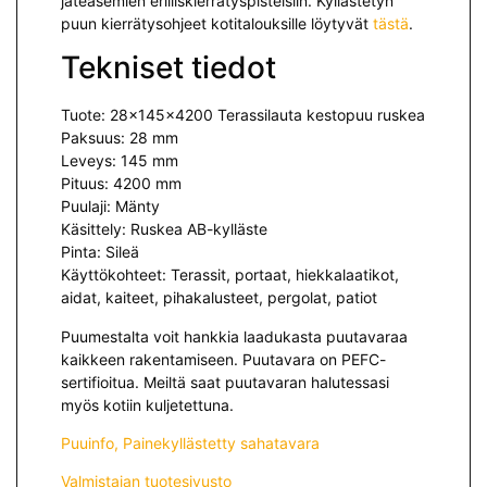
jäteasemien erilliskierrätyspisteisiin. Kyllästetyn
puun kierrätysohjeet kotitalouksille löytyvät
tästä
.
Tekniset tiedot
Tuote: 28x145x4200 Terassilauta kestopuu ruskea
Paksuus: 28 mm
Leveys: 145 mm
Pituus: 4200 mm
Puulaji: Mänty
Käsittely: Ruskea AB-kylläste
Pinta: Sileä
Käyttökohteet: Terassit, portaat, hiekkalaatikot,
aidat, kaiteet, pihakalusteet, pergolat, patiot
Puumestalta voit hankkia laadukasta puutavaraa
kaikkeen rakentamiseen. Puutavara on PEFC-
sertifioitua. Meiltä saat puutavaran halutessasi
myös kotiin kuljetettuna.
Puuinfo, Painekyllästetty sahatavara
Valmistajan tuotesivusto