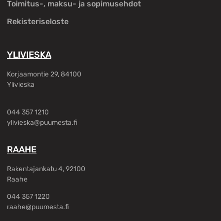
Toimitus-, maksu- ja sopimusehdot
Rekisteriseloste
YLIVIESKA
Korjaamontie 29, 84100
Ylivieska
044 357 1210
ylivieska@puumesta.fi
RAAHE
Rakentajankatu 4, 92100
Raahe
044 357 1220
raahe@puumesta.fi