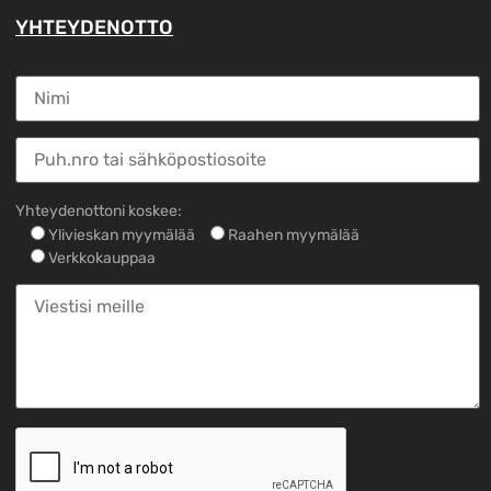
YHTEYDENOTTO
Yhteydenottoni koskee:
Ylivieskan myymälää
Raahen myymälää
Verkkokauppaa