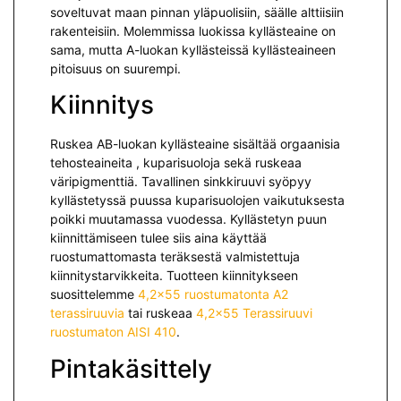
soveltuvat maan pinnan yläpuolisiin, säälle alttiisiin
rakenteisiin. Molemmissa luokissa kyllästeaine on
sama, mutta A-luokan kyllästeissä kyllästeaineen
pitoisuus on suurempi.
Kiinnitys
Ruskea AB-luokan kyllästeaine sisältää orgaanisia
tehosteaineita , kuparisuoloja sekä ruskeaa
väripigmenttiä. Tavallinen sinkkiruuvi syöpyy
kyllästetyssä puussa kuparisuolojen vaikutuksesta
poikki muutamassa vuodessa. Kyllästetyn puun
kiinnittämiseen tulee siis aina käyttää
ruostumattomasta teräksestä valmistettuja
kiinnitystarvikkeita. Tuotteen kiinnitykseen
suosittelemme
4,2×55 ruostumatonta A2
terassiruuvia
tai ruskeaa
4,2×55 Terassiruuvi
ruostumaton AISI 410
.
Pintakäsittely