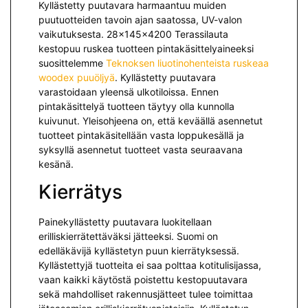
Kyllästetty puutavara harmaantuu muiden
puutuotteiden tavoin ajan saatossa, UV-valon
vaikutuksesta. 28x145x4200 Terassilauta
kestopuu ruskea tuotteen pintakäsittelyaineeksi
suosittelemme
Teknoksen liuotinohenteista ruskeaa
woodex puuöljyä
. Kyllästetty puutavara
varastoidaan yleensä ulkotiloissa. Ennen
pintakäsittelyä tuotteen täytyy olla kunnolla
kuivunut. Yleisohjeena on, että keväällä asennetut
tuotteet pintakäsitellään vasta loppukesällä ja
syksyllä asennetut tuotteet vasta seuraavana
kesänä.
Kierrätys
Painekyllästetty puutavara luokitellaan
erilliskierrätettäväksi jät­teeksi. Suomi on
edelläkävijä kyllästetyn puun kierrätyksessä.
Kyllästettyjä tuotteita ei saa polttaa kotitulisijassa,
vaan kaikki käytöstä poistettu kestopuutavara
sekä mah­dolliset rakennusjätteet tulee toimittaa