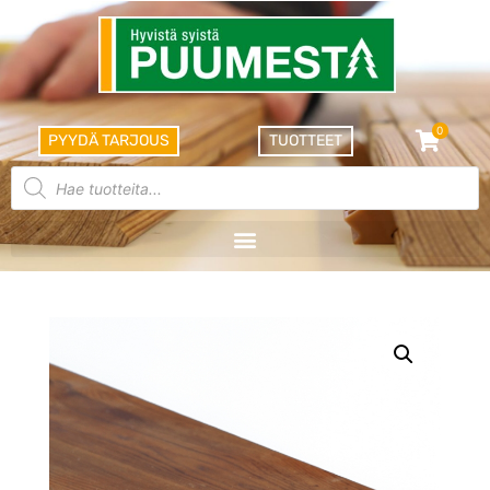
0
PYYDÄ TARJOUS
TUOTTEET