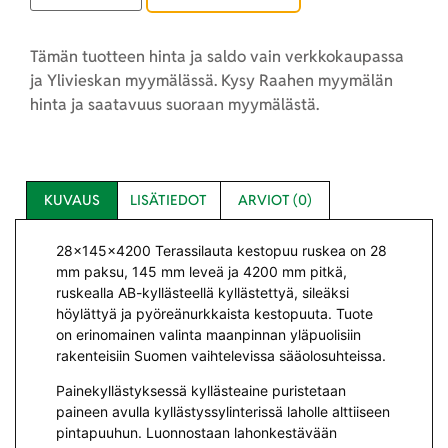
Tämän tuotteen hinta ja saldo vain verkkokaupassa
ja Ylivieskan myymälässä. Kysy Raahen myymälän
hinta ja saatavuus suoraan myymälästä.
KUVAUS
LISÄTIEDOT
ARVIOT (0)
28x145x4200 Terassilauta kestopuu ruskea on 28
mm paksu, 145 mm leveä ja 4200 mm pitkä,
ruskealla AB-kyllästeellä kyllästettyä, sileäksi
höylättyä ja pyöreänurkkaista kestopuuta. Tuote
on erinomainen valinta maanpinnan yläpuolisiin
rakenteisiin Suomen vaihtelevissa sääolosuhteissa.
Painekyllästyksessä kyllästeaine puristetaan
paineen avulla kyllästyssylinterissä laholle alttiiseen
pintapuuhun. Luonnostaan lahonkestävään