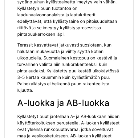
sydänpuuhun kyllästeainetta imeytyy vain vähän.
Kyllästetyn puun tuotantoa on
laadunvalvonnanalaista ja laatukriteerit
edellyttävät, että kyllästysaine on pitoisuudeltaan
riittävä ja se imeytyy kyllästysprosessissa
pintapuukerroksen läpi.
Terassit kasvattavat jatkuvasti suosiotaan, kun
halutaan mukavuutta ja viihtyisyyttä kotien
ulkopuolella. Suomalainen kestopuu on kestävä ja
turvallinen valinta niin runkorakenteeksi, kuin
pintalaudaksi. Kyllästetty puu kestää ulkokäytössä
3–5 kertaa kauemmin kuin kyllästämätön puu.
Painekyllästys ei heikennä puun rakenteellista
lujuutta.
A-luokka ja AB-luokka
Kyllästetyt puut jaotellaan A- ja AB-luokkaan niiden
käyttötarkoituksen perusteella. A-luokan kyllästeet
ovat yleensä runkopuutavaraa, jotka soveltuvat
maa ja vesikosketukseen. AB-luokan kyllästeet