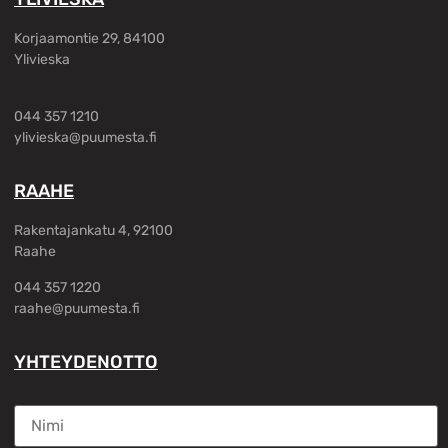
Korjaamontie 29, 84100
Ylivieska
044 357 1210
ylivieska@puumesta.fi
RAAHE
Rakentajankatu 4, 92100
Raahe
044 357 1220
raahe@puumesta.fi
YHTEYDENOTTO