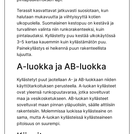
Terassit kasvattavat jatkuvasti suosiotaan, kun
halutaan mukavuutta ja viihtyisyyttä kotien
ulkopuolella. Suomalainen kestopuu on kestävä ja
turvallinen valinta niin runkorakenteeksi, kuin
pintalaudaksi. Kyllästetty puu kestää ulkokäytössä
3–5 kertaa kauemmin kuin kyllästämätön puu.
Painekyllästys ei heikennä puun rakenteellista
lujuutta.
A-luokka ja AB-luokka
Kyllästetyt puut jaotellaan A- ja AB-luokkaan niiden
käyttötarkoituksen perusteella. A-luokan kyllästeet
ovat yleensä runkopuutavaraa, jotka soveltuvat
maa ja vesikosketukseen. AB-luokan kyllästeet
soveltuvat maan pinnan yläpuolisiin, säälle alttiisiin
rakenteisiin. Molemmissa luokissa kyllästeaine on
sama, mutta A-luokan kyllästeissä kyllästeaineen
pitoisuus on suurempi.