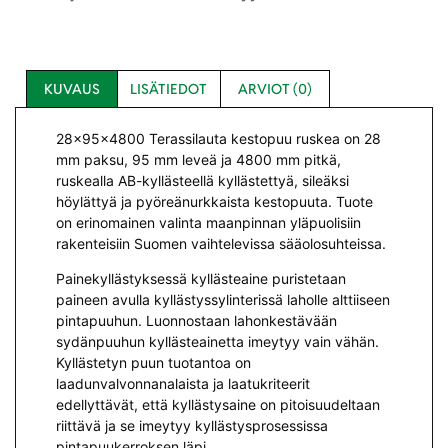
KUVAUS
LISÄTIEDOT
ARVIOT (0)
28x95x4800 Terassilauta kestopuu ruskea on 28
mm paksu, 95 mm leveä ja 4800 mm pitkä,
ruskealla AB-kyllästeellä kyllästettyä, sileäksi
höylättyä ja pyöreänurkkaista kestopuuta. Tuote
on erinomainen valinta maanpinnan yläpuolisiin
rakenteisiin Suomen vaihtelevissa sääolosuhteissa.
Painekyllästyksessä kyllästeaine puristetaan
paineen avulla kyllästyssylinterissä laholle alttiiseen
pintapuuhun. Luonnostaan lahonkestävään
sydänpuuhun kyllästeainetta imeytyy vain vähän.
Kyllästetyn puun tuotantoa on
laadunvalvonnanalaista ja laatukriteerit
edellyttävät, että kyllästysaine on pitoisuudeltaan
riittävä ja se imeytyy kyllästysprosessissa
pintapuukerroksen läpi.