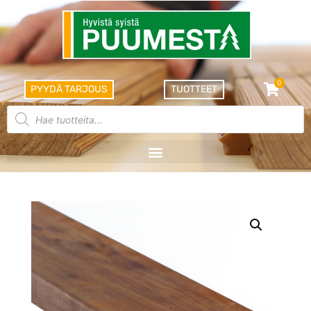
0
PYYDÄ TARJOUS
TUOTTEET