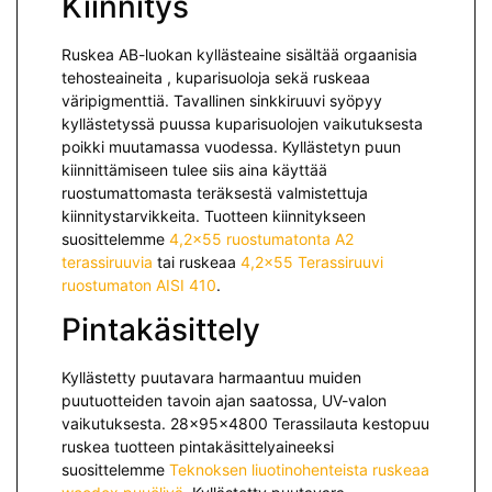
Kiinnitys
Ruskea AB-luokan kyllästeaine sisältää orgaanisia
tehosteaineita , kuparisuoloja sekä ruskeaa
väripigmenttiä. Tavallinen sinkkiruuvi syöpyy
kyllästetyssä puussa kuparisuolojen vaikutuksesta
poikki muutamassa vuodessa. Kyllästetyn puun
kiinnittämiseen tulee siis aina käyttää
ruostumattomasta teräksestä valmistettuja
kiinnitystarvikkeita. Tuotteen kiinnitykseen
suosittelemme
4,2×55 ruostumatonta A2
terassiruuvia
tai ruskeaa
4,2×55 Terassiruuvi
ruostumaton AISI 410
.
Pintakäsittely
Kyllästetty puutavara harmaantuu muiden
puutuotteiden tavoin ajan saatossa, UV-valon
vaikutuksesta. 28x95x4800 Terassilauta kestopuu
ruskea tuotteen pintakäsittelyaineeksi
suosittelemme
Teknoksen liuotinohenteista ruskeaa