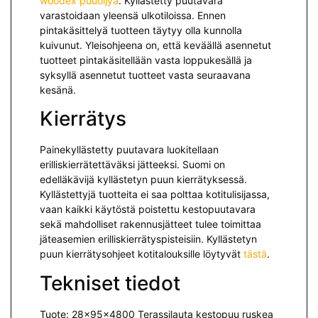
woodex puuöljyä
. Kyllästetty puutavara
varastoidaan yleensä ulkotiloissa. Ennen
pintakäsittelyä tuotteen täytyy olla kunnolla
kuivunut. Yleisohjeena on, että keväällä asennetut
tuotteet pintakäsitellään vasta loppukesällä ja
syksyllä asennetut tuotteet vasta seuraavana
kesänä.
Kierrätys
Painekyllästetty puutavara luokitellaan
erilliskierrätettäväksi jät­teeksi. Suomi on
edelläkävijä kyllästetyn puun kierrätyksessä.
Kyllästettyjä tuotteita ei saa polttaa kotitulisijassa,
vaan kaikki käytöstä poistettu kestopuutavara
sekä mah­dolliset rakennusjätteet tulee toimittaa
jäteasemien erilliskierrätyspisteisiin. Kyllästetyn
puun kierrätysohjeet kotitalouksille löytyvät
tästä
.
Tekniset tiedot
Tuote: 28x95x4800 Terassilauta kestopuu ruskea