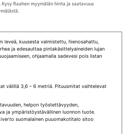
 Kysy Raahen myymälän hinta ja saatavuus
mälästä.
leveä, kuusesta valmistettu, hienosahattu,
arhea ja edesauttaa pintakäsittelyaineiden lujan
uojaamiseen, ohjaamalla sadevesi pois listan
välillä 3,6 – 6 metriä. Pituusmitat vaihtelevat
atavuuden, helpon työstettävyyden,
a ja ympäristöystävällinen luonnon tuote.
eskiverto suomalainen puuomakotitalo sitoo