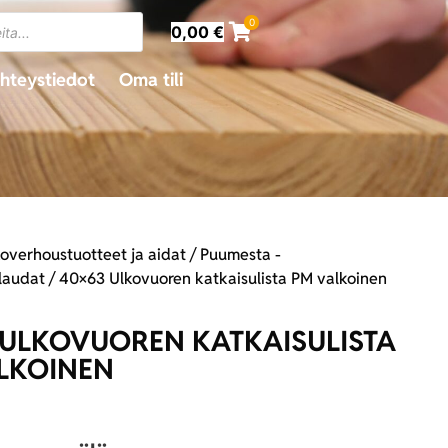
0
0,00
€
hteystiedot
Oma tili
overhoustuotteet ja aidat
/
Puumesta -
laudat
/ 40×63 Ulkovuoren katkaisulista PM valkoinen
 ULKOVUOREN KATKAISULISTA
LKOINEN