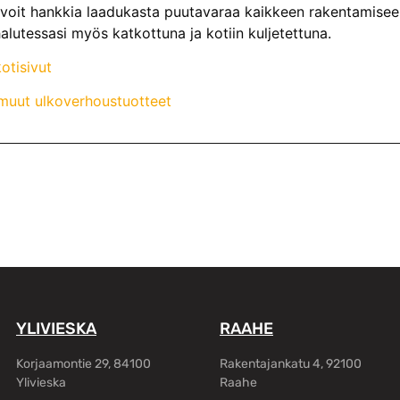
voit hankkia laadukasta puutavaraa kaikkeen rakentamiseen
alutessasi myös katkottuna ja kotiin kuljetettuna.
otisivut
muut ulkoverhoustuotteet
YLIVIESKA
RAAHE
Korjaamontie 29, 84100
Rakentajankatu 4, 92100
Ylivieska
Raahe