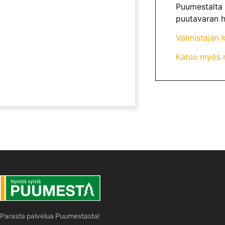
Puumestalta 
puutavaran h
Valmistajan k
Katso myös 
Parasta palvelua Puumestasta!