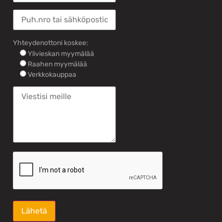
Yhteydenottoni koskee:
Ylivieskan myymälää
Raahen myymälää
Verkkokauppaa