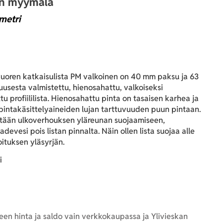
an myymälä
metri
uoren katkaisulista PM valkoinen on 40 mm paksu ja 63
usesta valmistettu, hienosahattu, valkoiseksi
u profiililista. Hienosahattu pinta on tasaisen karhea ja
pintakäsittelyaineiden lujan tarttuvuuden puun pintaan.
etään ulkoverhouksen yläreunan suojaamiseen,
adevesi pois listan pinnalta. Näin ollen lista suojaa alle
ituksen yläsyrjän.
i
en hinta ja saldo vain verkkokaupassa ja Ylivieskan