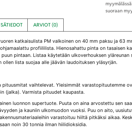
myymälässä.
suoraan myy
ISÄTIEDOT
ARVIOT (0)
oren katkaisulista PM valkoinen on 40 mm paksu ja 63 mm 
ohjamaalattu profiililista. Hienosahattu pinta on tasaisen k
 puun pintaan. Listaa käytetään ulkoverhouksen yläreunan s
n ollen lista suojaa alle jäävän laudoituksen yläsyrjän.
 pituusmitat vaihtelevat. Yleisimmät varastopituutemme ovat 
n (jalka). Varmista pituudet kaupasta.
kainen luonnon supertuote. Puuta on aina arvostettu sen sa
vyyden ja kauniin ulkomuodon vuoksi. Puu on aito, uusiutuv
rakennusmateriaaleihin varastoituu hiiltä pitkäksi aikaa. K
aan noin 30 tonnia ilman hiilidioksidia.