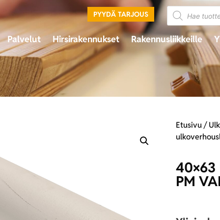
PYYDÄ TARJOUS
Palvelut
Hirsirakennukset
Rakennusliikkeille
Y
Etusivu
/
Ulk
ulkoverhous
40×63
PM VA