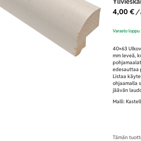
Yliviesk
4,00
€
/ 
Varasto loppu
40×63 Ulkov
mm leveä, ku
pohjamaalatt
edesauttaa 
Listaa käyt
ohjaamalla s
jäävän laudo
Malli: Kastell
Tämän tuotte