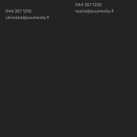
044 357 1220
044 357 1210
raahe@puumesta.fi
ylivieska@puumesta.fi