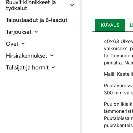
Ruuvit kiinnikkeet ja
työkalut
Talouslaadut ja B-laadut
KUVAUS
L
Tarjoukset
40×63 Ulkovu
Ovet
valkoiseksi p
Hirsirakennukset
tarttuvuuden
pinnalta. Näi
Tulisijat ja hormit
Malli: Kastelli
Puutavarassa
300 mm välei
Puu on ikiai
lämmöneristä
Puutaloissa 
puurakenteiss