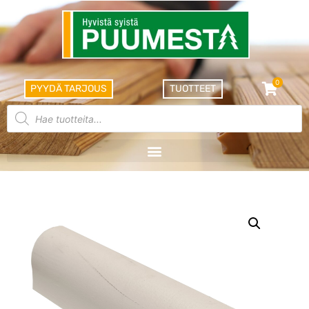
0
PYYDÄ TARJOUS
TUOTTEET