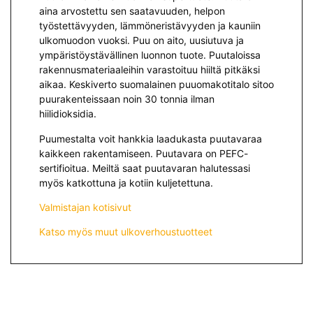
aina arvostettu sen saatavuuden, helpon
työstettävyyden, lämmöneristävyyden ja kauniin
ulkomuodon vuoksi. Puu on aito, uusiutuva ja
ympäristöystävällinen luonnon tuote. Puutaloissa
rakennusmateriaaleihin varastoituu hiiltä pitkäksi
aikaa. Keskiverto suomalainen puuomakotitalo sitoo
puurakenteissaan noin 30 tonnia ilman
hiilidioksidia.
Puumestalta voit hankkia laadukasta puutavaraa
kaikkeen rakentamiseen. Puutavara on PEFC-
sertifioitua. Meiltä saat puutavaran halutessasi
myös katkottuna ja kotiin kuljetettuna.
Valmistajan kotisivut
Katso myös muut ulkoverhoustuotteet