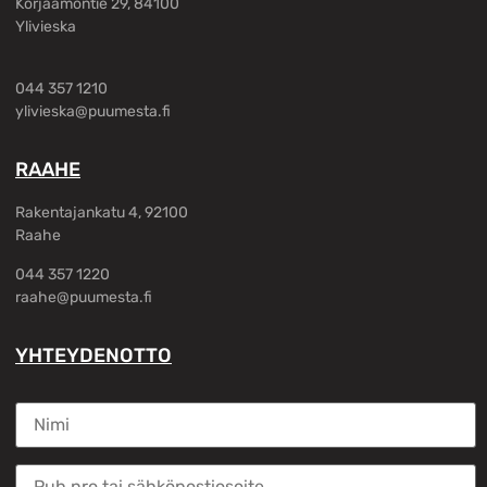
Korjaamontie 29, 84100
Ylivieska
044 357 1210
ylivieska@puumesta.fi
RAAHE
Rakentajankatu 4, 92100
Raahe
044 357 1220
raahe@puumesta.fi
YHTEYDENOTTO