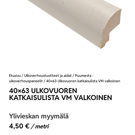
Etusivu
/
Ulkoverhoustuotteet ja aidat
/
Puumesta -
ulkoverhouspaneelit
/ 40×63 Ulkovuoren katkaisulista VM valkoinen
40×63 ULKOVUOREN
KATKAISULISTA VM VALKOINEN
Ylivieskan myymälä
4,50
€
/ metri