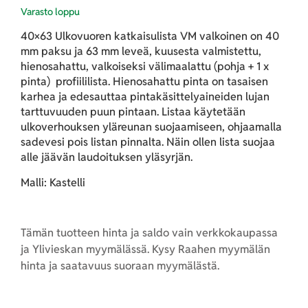
Varasto loppu
40×63 Ulkovuoren katkaisulista VM valkoinen on 40
mm paksu ja 63 mm leveä, kuusesta valmistettu,
hienosahattu, valkoiseksi välimaalattu (pohja + 1 x
pinta) profiililista. Hienosahattu pinta on tasaisen
karhea ja edesauttaa pintakäsittelyaineiden lujan
tarttuvuuden puun pintaan. Listaa käytetään
ulkoverhouksen yläreunan suojaamiseen, ohjaamalla
sadevesi pois listan pinnalta. Näin ollen lista suojaa
alle jäävän laudoituksen yläsyrjän.
Malli: Kastelli
Tämän tuotteen hinta ja saldo vain verkkokaupassa
ja Ylivieskan myymälässä. Kysy Raahen myymälän
hinta ja saatavuus suoraan myymälästä.