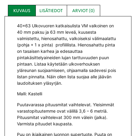
KUVAUS
LISÄTIEDOT
ARVIOT (0)
40×63 Ulkovuoren katkaisulista VM valkoinen on
40 mm paksu ja 63 mm leveä, kuusesta
valmistettu, hienosahattu, valkoiseksi välimaalattu
(pohja + 1 x pinta) profiililista. Hienosahattu pinta
on tasaisen karhea ja edesauttaa
pintakäsittelyaineiden lujan tarttuvuuden puun
pintaan. Listaa käytetään ulkoverhouksen
yläreunan suojaamiseen, ohjaamalla sadevesi pois
listan pinnalta. Näin ollen lista suojaa alle jäävän
laudoituksen yläsyrjän.
Malli: Kastelli
Puutavarassa pituusmitat vaihtelevat. Yleisimmät
varastopituutemme ovat välillä 3,6 – 6 metriä.
Pituusmitat vaihtelevat 300 mm välein (jalka).
Varmista pituudet kaupasta.
Puu on ikiaikainen luonnon supertuote. Puuta on