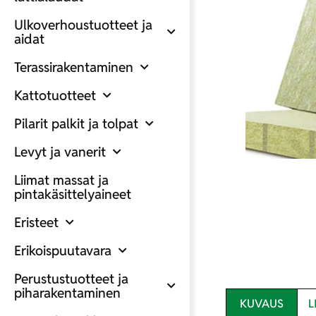
Ulkoverhoustuotteet ja
aidat
Terassirakentaminen
Kattotuotteet
Pilarit palkit ja tolpat
Levyt ja vanerit
Liimat massat ja
pintakäsittelyaineet
Eristeet
Erikoispuutavara
Perustustuotteet ja
piharakentaminen
KUVAUS
L