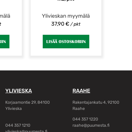
mälä
Ylivieskan myymälä
37,90
€
t
/ pkt
IIN
LISÄÄ OSTOSKORIIN
YLIVIESKA
RAAHE
Korjaamontie 29, 84100
Rakentajankatu 4, 92100
Ylivieska
Raahe
044 357 1220
044 357 1210
raahe@puumesta.fi
ylivieska@puumesta.fi