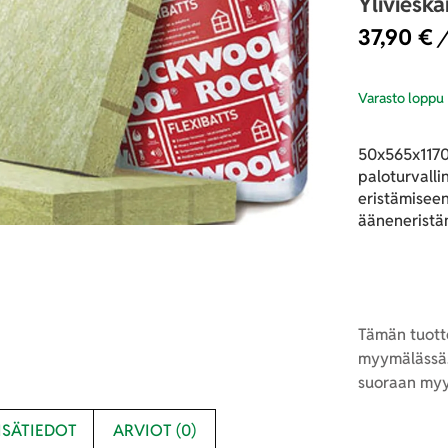
Yliviesk
37,90
€
/
Varasto loppu
50x565x1170
paloturvallin
eristämiseen
ääneneristä
Tämän tuotte
myymälässä.
suoraan myy
ISÄTIEDOT
ARVIOT (0)