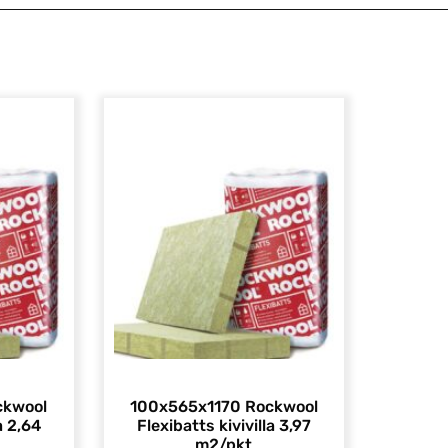
ckwool
100x565x1170 Rockwool
a 2,64
Flexibatts kivivilla 3,97
m2/pkt