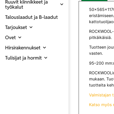
Ruuvit kiinnikkeet ja
työkalut
50x565x1170 R
eristämiseen
Talouslaadut ja B-laadut
kattotuolijao
Tarjoukset
ROCKWOOL-kiv
Ovet
pitkäikäisiä.
Hirsirakennukset
Tuotteen jou
vasten.
Tulisijat ja hormit
95–200 mm:n
ROCKWOOLin l
mukaan. Tuot
tuotteita keh
Valmistajan 
Katso myös m