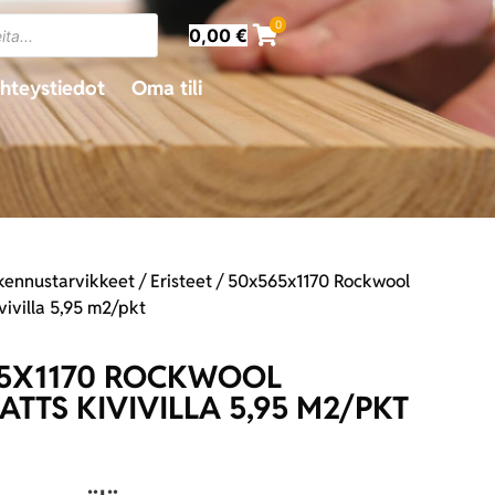
0
0,00
€
hteystiedot
Oma tili
kennustarvikkeet
/
Eristeet
/ 50x565x1170 Rockwool
ivivilla 5,95 m2/pkt
5X1170 ROCKWOOL
ATTS KIVIVILLA 5,95 M2/PKT