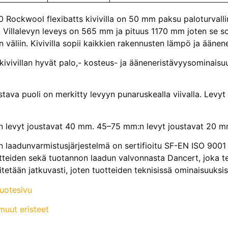
ockwool flexibatts kivivilla on 50 mm paksu paloturvallinen
. Villalevyn leveys on 565 mm ja pituus 1170 mm joten se
n väliin. Kivivilla sopii kaikkien rakennusten lämpö ja äänen
ivillan hyvät palo,- kosteus- ja ääneneristävyysominaisuu
stava puoli on merkitty levyyn punaruskealla viivalla. Lev
 levyt joustavat 40 mm. 45–75 mm:n levyt joustavat 20 m
aadunvarmistusjärjestelmä on sertifioitu SF-EN ISO 9001
teiden sekä tuotannon laadun valvonnasta Dancert, joka te
itetään jatkuvasti, joten tuotteiden teknisissä ominaisuuks
tuotesivu
uut eristeet