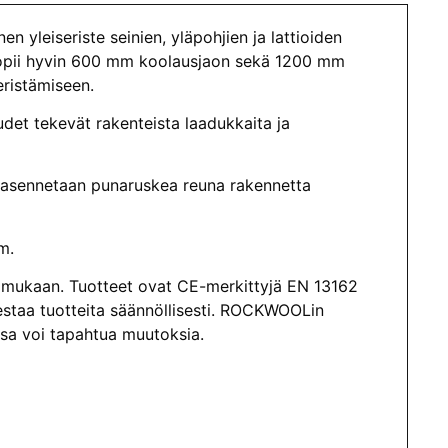
 yleiseriste seinien, yläpohjien ja lattioiden
 sopii hyvin 600 mm koolausjaon sekä 1200 mm
eristämiseen.
det tekevät rakenteista laadukkaita ja
yt asennetaan punaruskea reuna rakennetta
m.
 mukaan. Tuotteet ovat CE-merkittyjä EN 13162
staa tuotteita säännöllisesti. ROCKWOOLin
issa voi tapahtua muutoksia.