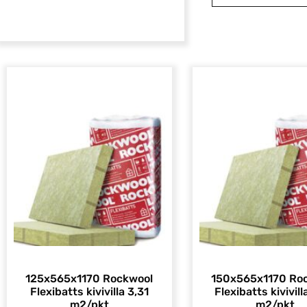
125x565x1170 Rockwool
150x565x1170 Ro
Flexibatts kivivilla 3,31
Flexibatts kivivill
m2/pkt
m2/pkt