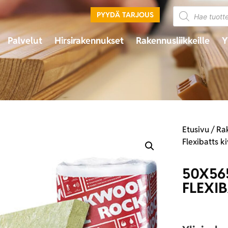
PYYDÄ TARJOUS
Palvelut
Hirsirakennukset
Rakennusliikkeille
Y
Etusivu
/
Ra
Flexibatts k
50X56
FLEXIB