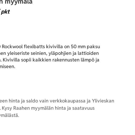
an myymälä
 pkt
 Rockwool flexibatts kivivilla on 50 mm paksu
en yleiseriste seinien, yläpohjien ja lattioiden
. Kivivilla sopii kaikkien rakennusten lämpö ja
miseen.
en hinta ja saldo vain verkkokaupassa ja Ylivieskan
 Kysy Raahen myymälän hinta ja saatavuus
mälästä.