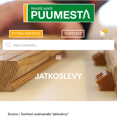
0
PYYDÄ TARJOUS
TUOTTEET
JATKOSLEVY
Etusivu
/ Tuotteet avainsanalla “jatkoslevy”