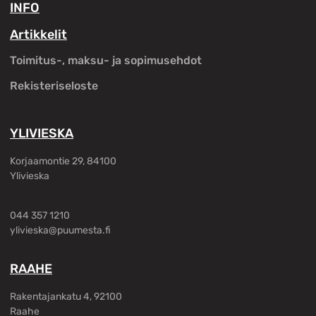
INFO
Artikkelit
Toimitus-, maksu- ja sopimusehdot
Rekisteriseloste
YLIVIESKA
Korjaamontie 29, 84100
Ylivieska
044 357 1210
ylivieska@puumesta.fi
RAAHE
Rakentajankatu 4, 92100
Raahe