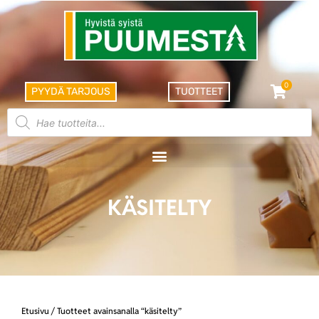
0
PYYDÄ TARJOUS
TUOTTEET
KÄSITELTY
Etusivu
/ Tuotteet avainsanalla “käsitelty”