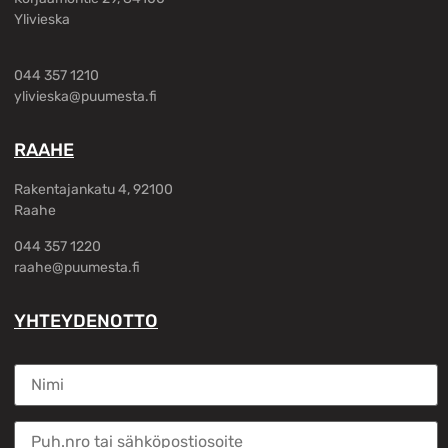
Ylivieska
044 357 1210
ylivieska@puumesta.fi
RAAHE
Rakentajankatu 4, 92100
Raahe
044 357 1220
raahe@puumesta.fi
YHTEYDENOTTO