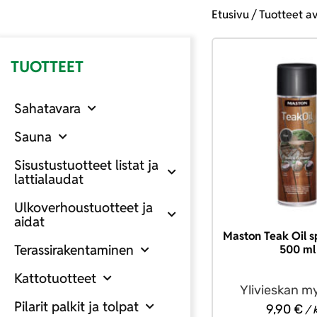
Etusivu
/ Tuotteet av
TUOTTEET
Sahatavara
Sauna
Sisustustuotteet listat ja
lattialaudat
Ulkoverhoustuotteet ja
aidat
Maston Teak Oil s
Terassirakentaminen
500 ml
Kattotuotteet
Ylivieskan m
Pilarit palkit ja tolpat
9,90
€
/ 