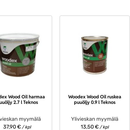
ex Wood Oil harmaa
Woodex Wood Oil ruskea
uuöljy 2.7 l Teknos
puuöljy 0.9 l Teknos
ivieskan myymälä
Ylivieskan myymälä
37,90
€
13,50
€
/ kpl
/ kpl