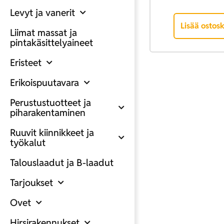
Levyt ja vanerit
Lisää ostosk
Liimat massat ja
pintakäsittelyaineet
Eristeet
Erikoispuutavara
Perustustuotteet ja
piharakentaminen
Ruuvit kiinnikkeet ja
työkalut
Talouslaadut ja B-laadut
Tarjoukset
Ovet
Hirsirakennukset