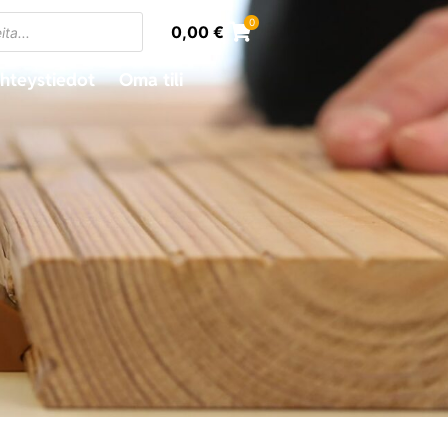
0
0,00
€
hteystiedot
Oma tili