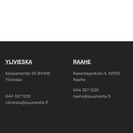
YLIVIESKA
RAAHE
Korjaamontie 29, 84100
Rakentajankatu 4, 92100
Ylivieska
Raahe
044 357 1220
044 357 1210
raahe@puumesta.fi
ylivieska@puumesta.fi