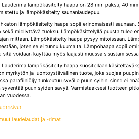
Lauderima lämpökäsitelty haapa on 28 mm paksu, 40 mm le
mistettu ja lämpökäsitelty saunanlaudepuu.
ihkaton lämpökäsitelty haapa sopii erinomaisesti saunaan. S
ta sekä miellyttävä tuoksu. Lämpökäsittelyllä puusta tulee e
ajan mittaan. Lämpökäsitelty haapa pysyy mitoissaan. Lä
sestään, joten se ei tunnu kuumalta. Lämpöhaapa sopii omin
ta sitä voidaan käyttää myös laajasti muussa sisustamisessa
auderima lämpökäsitelty haapa suositellaan käsiteltäväk
y on myrkytön ja luontoystävällinen tuote, joka suojaa puup
ska parafiiniöljy tunkeutuu syvälle puun syihin, sinne ei enä
in syventää puun syiden sävyä. Varmistaaksesi tuotteen pitk
ran vuodessa.
tuotesivut
uut laudelaudat ja -rimat