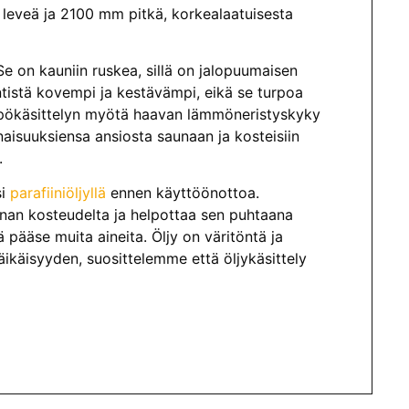
veä ja 2100 mm pitkä, korkealaatuisesta
e on kauniin ruskea, sillä on jalopuumaisen
ntistä kovempi ja kestävämpi, eikä se turpoa
mpökäsittelyn myötä haavan lämmöneristyskyky
aisuuksiensa ansiosta saunaan ja kosteisiin
.
si
parafiiniöljyllä
ennen käyttöönottoa.
innan kosteudelta ja helpottaa sen puhtaana
ä pääse muita aineita. Öljy on väritöntä ja
äikäisyyden, suosittelemme että öljykäsittely