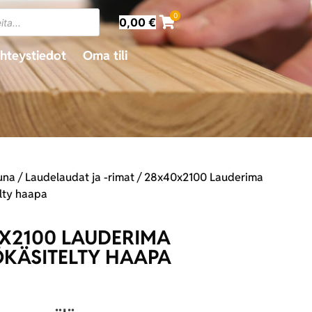
0
0,00
€
hteystiedot
Oma tili
una
/
Laudelaudat ja -rimat
/ 28x40x2100 Lauderima
lty haapa
X2100 LAUDERIMA
KÄSITELTY HAAPA