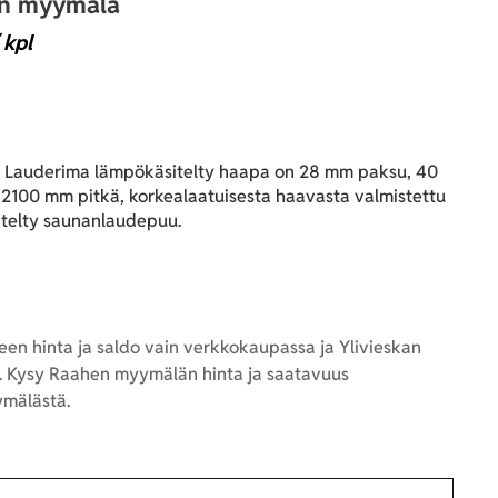
an myymälä
 kpl
Lauderima lämpökäsitelty haapa on 28 mm paksu, 40
 2100 mm pitkä, korkealaatuisesta haavasta valmistettu
itelty saunanlaudepuu.
en hinta ja saldo vain verkkokaupassa ja Ylivieskan
 Kysy Raahen myymälän hinta ja saatavuus
mälästä.