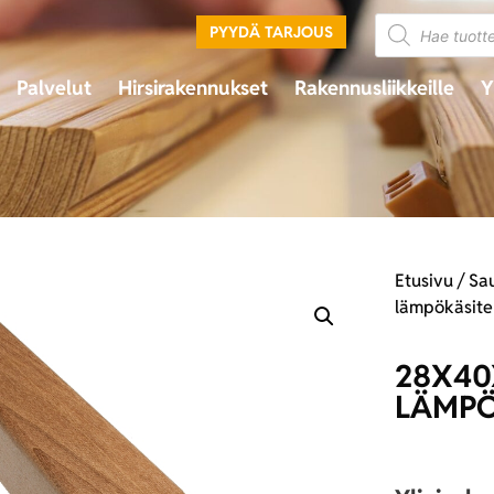
PYYDÄ TARJOUS
Palvelut
Hirsirakennukset
Rakennusliikkeille
Y
Etusivu
/
Sa
lämpökäsite
28X40
LÄMPÖ