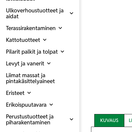
Ulkoverhoustuotteet ja
aidat
Terassirakentaminen
Kattotuotteet
Pilarit palkit ja tolpat
Levyt ja vanerit
Liimat massat ja
pintakäsittelyaineet
Eristeet
Erikoispuutavara
Perustustuotteet ja
KUVAUS
L
piharakentaminen