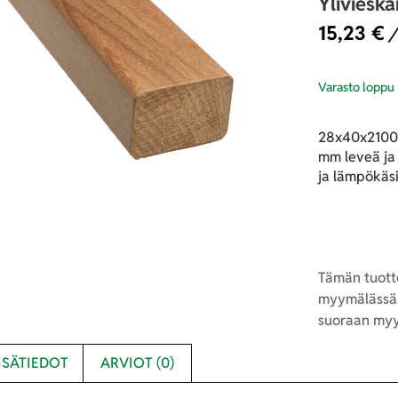
Yliviesk
15,23
€
/
Varasto loppu
28x40x2100 
mm leveä ja
ja lämpökäs
Tämän tuotte
myymälässä.
suoraan myy
ISÄTIEDOT
ARVIOT (0)