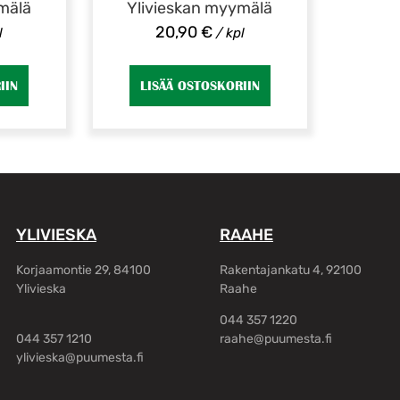
mälä
Ylivieskan myymälä
20,90
€
l
/ kpl
IIN
LISÄÄ OSTOSKORIIN
YLIVIESKA
RAAHE
Korjaamontie 29, 84100
Rakentajankatu 4, 92100
Ylivieska
Raahe
044 357 1220
044 357 1210
raahe@puumesta.fi
ylivieska@puumesta.fi