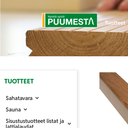
Tuotteet
TUOTTEET
Sahatavara
Sauna
Sisustustuotteet listat ja
lattialaudat