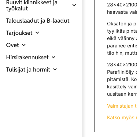
Ruuvit kiinnikkeet ja
28x40x2100 
työkalut
haavasta val
Talouslaadut ja B-laadut
Oksaton ja p
tyylikäs pin
Tarjoukset
eikä väänny 
Ovet
paranee enti
tiloihin, mut
Hirsirakennukset
28x40x2100 L
Tulisijat ja hormit
Parafiiniölj
pitämistä. Ko
käsittely va
uusitaan ker
Valmistajan 
Katso myös m