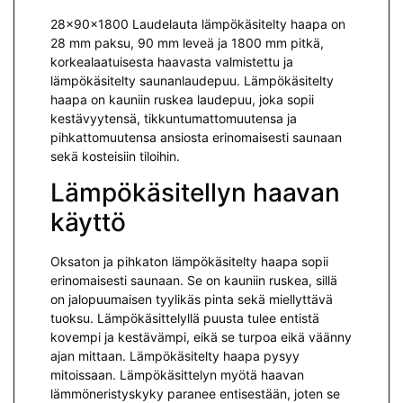
28x90x1800 Laudelauta lämpökäsitelty haapa on
28 mm paksu, 90 mm leveä ja 1800 mm pitkä,
korkealaatuisesta haavasta valmistettu ja
lämpökäsitelty saunanlaudepuu. Lämpökäsitelty
haapa on kauniin ruskea laudepuu, joka sopii
kestävyytensä, tikkuntumattomuutensa ja
pihkattomuutensa ansiosta erinomaisesti saunaan
sekä kosteisiin tiloihin.
Lämpökäsitellyn haavan
käyttö
Oksaton ja pihkaton lämpökäsitelty haapa sopii
erinomaisesti saunaan. Se on kauniin ruskea, sillä
on jalopuumaisen tyylikäs pinta sekä miellyttävä
tuoksu. Lämpökäsittelyllä puusta tulee entistä
kovempi ja kestävämpi, eikä se turpoa eikä väänny
ajan mittaan. Lämpökäsitelty haapa pysyy
mitoissaan. Lämpökäsittelyn myötä haavan
lämmöneristyskyky paranee entisestään, joten se