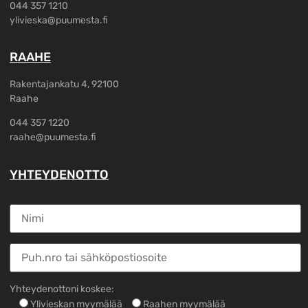
044 357 1210
ylivieska@puumesta.fi
RAAHE
Rakentajankatu 4, 92100
Raahe
044 357 1220
raahe@puumesta.fi
YHTEYDENOTTO
Yhteydenottoni koskee:
Ylivieskan myymälää
Raahen myymälää