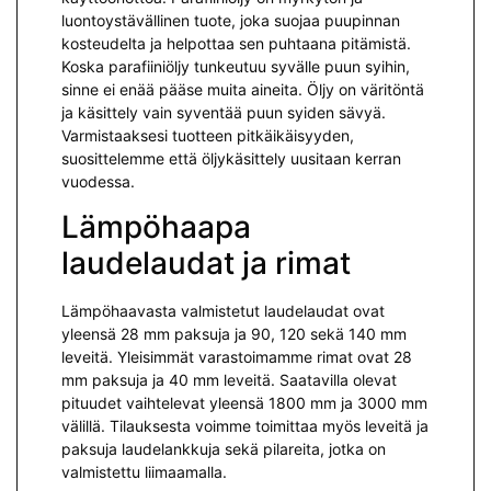
luontoystävällinen tuote, joka suojaa puupinnan
kosteudelta ja helpottaa sen puhtaana pitämistä.
Koska parafiiniöljy tunkeutuu syvälle puun syihin,
sinne ei enää pääse muita aineita. Öljy on väritöntä
ja käsittely vain syventää puun syiden sävyä.
Varmistaaksesi tuotteen pitkäikäisyyden,
suosittelemme että öljykäsittely uusitaan kerran
vuodessa.
Lämpöhaapa
laudelaudat ja rimat
Lämpöhaavasta valmistetut laudelaudat ovat
yleensä 28 mm paksuja ja 90, 120 sekä 140 mm
leveitä. Yleisimmät varastoimamme rimat ovat 28
mm paksuja ja 40 mm leveitä. Saatavilla olevat
pituudet vaihtelevat yleensä 1800 mm ja 3000 mm
välillä. Tilauksesta voimme toimittaa myös leveitä ja
paksuja laudelankkuja sekä pilareita, jotka on
valmistettu liimaamalla.