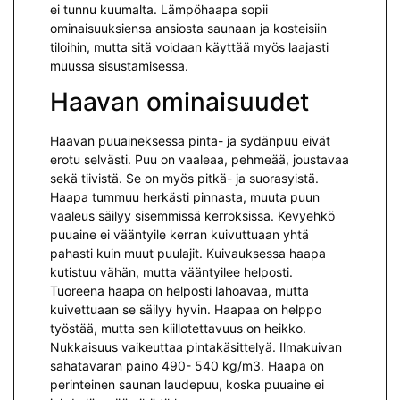
ei tunnu kuumalta. Lämpöhaapa sopii
ominaisuuksiensa ansiosta saunaan ja kosteisiin
tiloihin, mutta sitä voidaan käyttää myös laajasti
muussa sisustamisessa.
Haavan ominaisuudet
Haavan puuaineksessa pinta- ja sydänpuu eivät
erotu selvästi. Puu on vaaleaa, pehmeää, joustavaa
sekä tiivistä. Se on myös pitkä- ja suorasyistä.
Haapa tummuu herkästi pinnasta, muuta puun
vaaleus säilyy sisemmissä kerroksissa. Kevyehkö
puuaine ei vääntyile kerran kuivuttuaan yhtä
pahasti kuin muut puulajit. Kuivauksessa haapa
kutistuu vähän, mutta vääntyilee helposti.
Tuoreena haapa on helposti lahoavaa, mutta
kuivettuaan se säilyy hyvin. Haapaa on helppo
työstää, mutta sen kiillotettavuus on heikko.
Nukkaisuus vaikeuttaa pintakäsittelyä. Ilmakuivan
sahatavaran paino 490- 540 kg/m3. Haapa on
perinteinen saunan laudepuu, koska puuaine ei