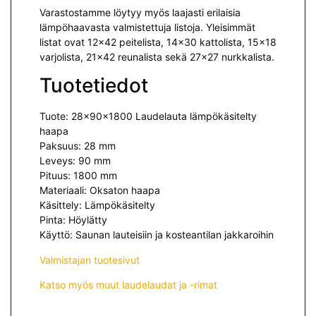
Varastostamme löytyy myös laajasti erilaisia
lämpöhaavasta valmistettuja listoja. Yleisimmät
listat ovat 12×42 peitelista, 14×30 kattolista, 15×18
varjolista, 21×42 reunalista sekä 27×27 nurkkalista.
Tuotetiedot
Tuote: 28x90x1800 Laudelauta lämpökäsitelty
haapa
Paksuus: 28 mm
Leveys: 90 mm
Pituus: 1800 mm
Materiaali: Oksaton haapa
Käsittely: Lämpökäsitelty
Pinta: Höylätty
Käyttö: Saunan lauteisiin ja kosteantilan jakkaroihin
Valmistajan tuotesivut
Katso myös muut laudelaudat ja -rimat