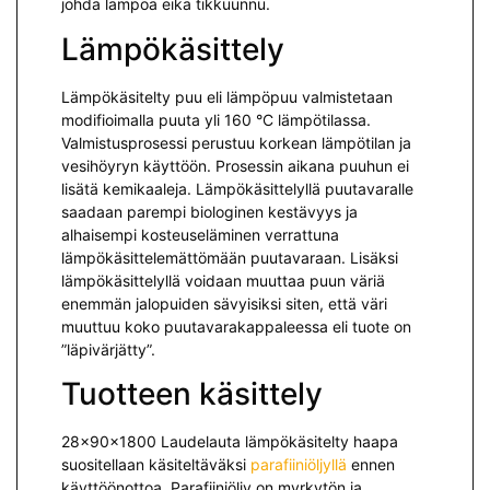
johda lämpöä eikä tikkuunnu.
Lämpökäsittely
Lämpökäsitelty puu eli lämpöpuu valmistetaan
modifioimalla puuta yli 160 °C lämpötilassa.
Valmistusprosessi perustuu korkean läm­pötilan ja
vesihöyryn käyttöön. Prosessin aikana puuhun ei
lisätä kemikaaleja. Lämpökäsittelyllä puutavaralle
saadaan parempi biologinen kestävyys ja
alhaisempi kosteuseläminen verrattuna
lämpökäsittelemättömään puutavaraan. Lisäksi
lämpökäsittelyllä voidaan muuttaa puun väriä
enemmän jalopuiden sävyisiksi siten, että väri
muuttuu koko puutavarakappaleessa eli tuote on
”läpivärjätty”.
Tuotteen käsittely
28x90x1800 Laudelauta lämpökäsitelty haapa
suositellaan käsiteltäväksi
parafiiniöljyllä
ennen
käyttöönottoa. Parafiiniöljy on myrkytön ja