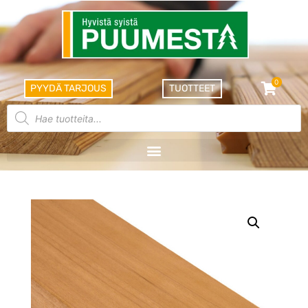
0
PYYDÄ TARJOUS
TUOTTEET