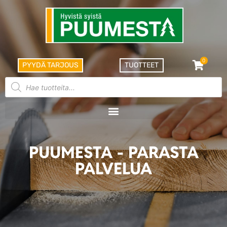
0
PYYDÄ TARJOUS
TUOTTEET
PUUMESTA - PARASTA
PALVELUA