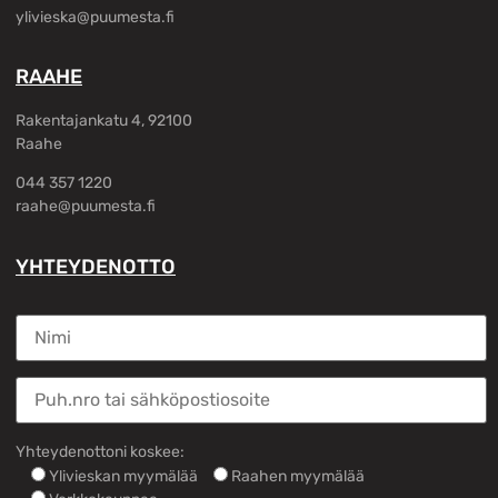
ylivieska@puumesta.fi
RAAHE
Rakentajankatu 4, 92100
Raahe
044 357 1220
raahe@puumesta.fi
YHTEYDENOTTO
Yhteydenottoni koskee:
Ylivieskan myymälää
Raahen myymälää