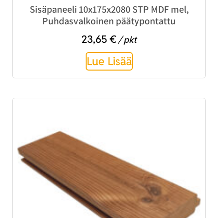
Sisäpaneeli 10x175x2080 STP MDF mel,
Puhdasvalkoinen päätypontattu
23,65
€
/ pkt
Lue Lisää