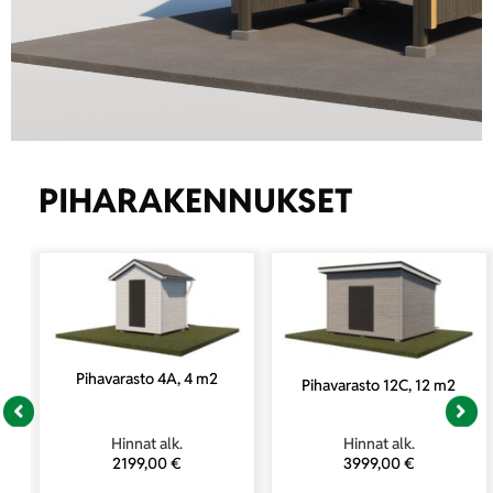
TYYLIKKÄÄT
PIHARAKENNUKSET
PIHARAKENNUKSET
JÄTEKATOKSET
PYÖRÄKATOKSET
PIHAVARASTOT
to
Pihavarasto 4A, 4 m2
Pihavarasto 12C, 12 m2
LEIKKIMÖKIT
Hinnat alk.
Hinnat alk.
2199,00
€
3999,00
€
Lue lisää