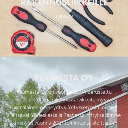
RAKENNUSLIIKKEILLE
TUTUSTU
PUUMESTA OY
Puumesta Oy on vuonna 2004 perustettu
puutuotteita ja rakennustarvikkeita myyvä
suomalainen perheyritys. Yrityksen toimipisteet
sijaitsevat Ylivieskassa ja Raahessa. Yrityksellämme
on myös vuonna 2021 toimintansa aloittanut