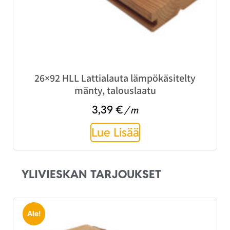
26×92 HLL Lattialauta lämpökäsitelty
mänty, talouslaatu
3,39
€
/ m
Lue Lisää
YLIVIESKAN TARJOUKSET
Ale!