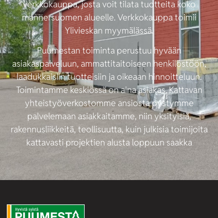
verkkokauppa, josta voit tilata tuotteita koko
mannersuomen alueelle. Verkkokauppa toimii
Ylivieskan myymälässä.
Puumestan toiminta perustuu hyvään
asiakaspalveluun, ammattitaitoiseen henkilöstöön,
laadukkaisiin tuotteisiin ja oikeaan hinnoitteluun.
Toimintamme keskiössä on aina asiakas. Kattavan
yhteistyöverkostomme ansiosta pystymme
palvelemaan asiakkaitamme, niin yksityisiä,
rakennusliikkeitä, teollisuutta, kuin julkisia toimijoita
kattavasti projektien alusta loppuun saakka